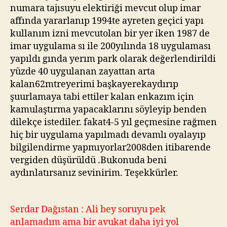
numara tajısuyu elektiriği mevcut olup imar
affında yararlanıp 1994te ayreten geçici yapı
kullanım izni mevcutolan bir yer iken 1987 de
imar uygulama sı ile 200yılında 18 uygulaması
yapıldı gında yerım park olarak değerlendirildi
yüzde 40 uygulanan zayattan arta
kalan62mtreyerimi başkayerekaydırıp
şuurlamaya tabi ettiler kalan enkazım için
kamulaştırma yapacaklarını söyleyip benden
dilekçe istediler. fakat4-5 yıl geçmesine rağmen
hiç bir uygulama yapılmadı devamlı oyalayıp
bilgilendirme yapmıyorlar2008den itibarende
vergiden düşürüldü .Bukonuda beni
aydınlatırsanız sevinirim. Teşekkürler.
Serdar Dağıstan : Ali bey soruyu pek
anlamadım ama bir avukat daha iyi yol