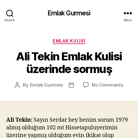
Emlak Gurmesi
Search
Menu
Categories
EMLAK KULISI
Ali Tekin Emlak Kulisi
üzerinde sormuş
on
By
Emlak Gurmesi
No Comments
Post
Post
Ali
author
date
Tekin
Emlak
Kulisi
üzerin
Ali Tekin:
Sayın Serdar bey benim sorum 1979
sormu
almış olduğum 102 mt Hissetapuluyerimin
üzerine yapmış olduğum evin ikikat olup