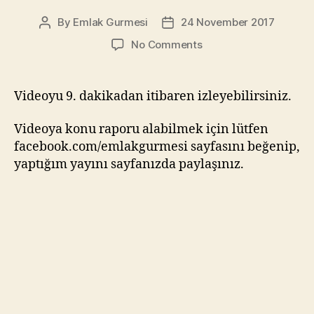
By
Emlak Gurmesi
24 November 2017
Post
Post
author
date
on
No Comments
İzmir’de
Kira
Geliri
Videoyu 9. dakikadan itibaren izleyebilirsiniz.
için
Konut
Videoya konu raporu alabilmek için lütfen
Nereden
facebook.com/emlakgurmesi sayfasını beğenip,
Alınır?
yaptığım yayını sayfanızda paylaşınız.