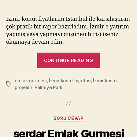
Emlak
Gurmesi
RAPOR
İzmir konut fiyatlarını İstanbul ile karşılaştıran
–
çok pratik bir rapor hazırladım. İzmir’e yatırım
İzmir’de
yapmış veya yapmayı düşünen birisi iseniz
Konut
okumaya devam edin.
Fiyatları
Daha
“Emlak
Ne
CONTINUE READING
Kadar
Gurmesi
Artar?
RAPOR
emlak gurmesi
,
İzmir konut fiyatları
,
İzmir konut
–
Tags
projeleri
,
Palmiye Park
İzmir’de
Konut
Fiyatları
Daha
Categories
SORU CEVAP
Ne
serdar Emlak Gurmesi
Kadar