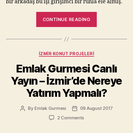
bir arkadaş bu işi girişimci bir ruhla ele almış.
“Bir
CONTINUE READING
Bölge
Nasıl
Prim
Yapar?”
Categories
İZMIR KONUT PROJELERI
Emlak Gurmesi Canlı
Yayın – İzmir’de Nereye
Yatırım Yapmalı?
By
Emlak Gurmesi
09 August 2017
Post
Post
author
date
on
2 Comments
Emlak
Gurmesi