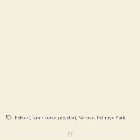
Fiyatlar
Neden
Yükseliyor?
Folkart
,
İzmir konut projeleri
,
Narova
,
Palmiye Park
Tags