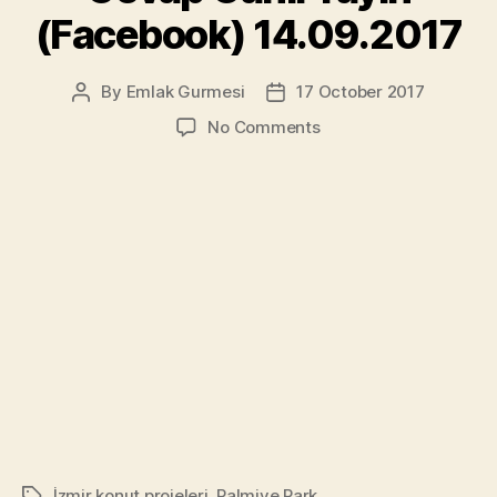
(Facebook) 14.09.2017
By
Emlak Gurmesi
17 October 2017
Post
Post
author
date
on
No Comments
Emlak
Gurmesi
–
Soru
Cevap
Canlı
Yayın
(Facebook)
14.09.2017
İzmir konut projeleri
,
Palmiye Park
Tags