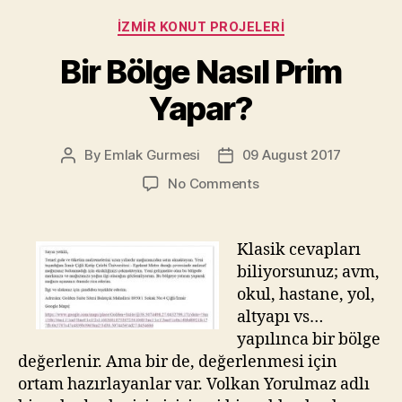
Categories
İZMIR KONUT PROJELERI
Bir Bölge Nasıl Prim
Yapar?
By
Emlak Gurmesi
09 August 2017
Post
Post
author
date
on
No Comments
Bir
Bölge
Nasıl
Klasik cevapları
Prim
biliyorsunuz; avm,
Yapar?
okul, hastane, yol,
altyapı vs…
yapılınca bir bölge
değerlenir. Ama bir de, değerlenmesi için
ortam hazırlayanlar var. Volkan Yorulmaz adlı