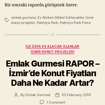
Bir sonraki raporda görüşmek üzere.
emlak gurmesi
,
Ev Alırken Dikkat Edilecekler
,
İzmir
Tags
konut projeleri
,
Palmiye Park
,
Palmiye Park Fiora
Categories
İLK DEFA EV ALACAK OLANLAR
İZMIR KONUT PROJELERI
Emlak Gurmesi RAPOR –
İzmir’de Konut Fiyatları
Daha Ne Kadar Artar?
By
Emlak Gurmesi
05 February 2018
Post
Post
author
date
on
1 Comment