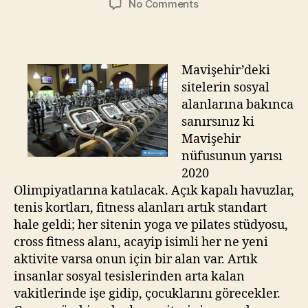
on
No Comments
Emlak
Gurmesi
Rapor
–
Mavişehir’deki
Ev
sitelerin sosyal
Alırken
alanlarına bakınca
Sosyal
sanırsınız ki
Tesislerin
Mavişehir
Evin
Değerine
nüfusunun yarısı
Katkısı
2020
Nasıl
Olimpiyatlarına katılacak. Açık kapalı havuzlar,
Hesaplanabilir?
tenis kortları, fitness alanları artık standart
hale geldi; her sitenin yoga ve pilates stüdyosu,
cross fitness alanı, acayip isimli her ne yeni
aktivite varsa onun için bir alan var. Artık
insanlar sosyal tesislerinden arta kalan
vakitlerinde işe gidip, çocuklarını görecekler.