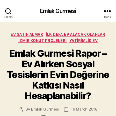
Emlak Gurmesi
Search
Menu
Categories
EV SATIN ALMAK
İLK DEFA EV ALACAK OLANLAR
İZMIR KONUT PROJELERI
YATIRIMLIK EV
Emlak Gurmesi Rapor –
Ev Alırken Sosyal
Tesislerin Evin Değerine
Katkısı Nasıl
Hesaplanabilir?
By
Emlak Gurmesi
19 March 2018
Post
Post
author
date