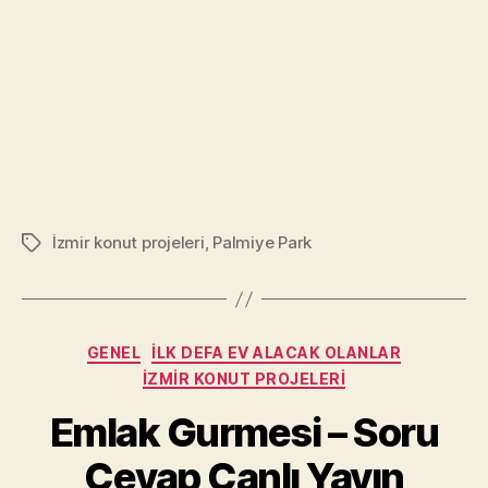
Cevap
Canlı
Yayın
(Facebook)
9.10.2017
İzmir konut projeleri
,
Palmiye Park
Tags
Categories
GENEL
İLK DEFA EV ALACAK OLANLAR
İZMIR KONUT PROJELERI
Emlak Gurmesi – Soru
Cevap Canlı Yayın