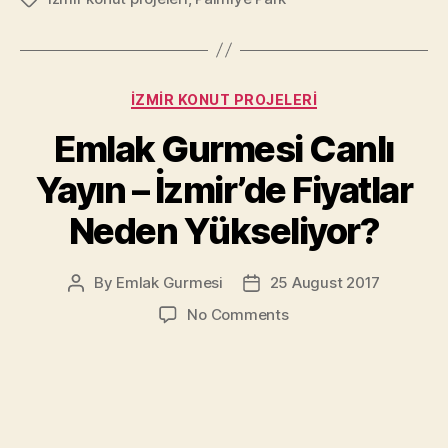
Categories
İZMIR KONUT PROJELERI
Emlak Gurmesi Canlı
Yayın – İzmir’de Fiyatlar
Neden Yükseliyor?
By
Emlak Gurmesi
25 August 2017
Post
Post
author
date
on
No Comments
Emlak
Gurmesi
Canlı
Yayın
–
İzmir’de