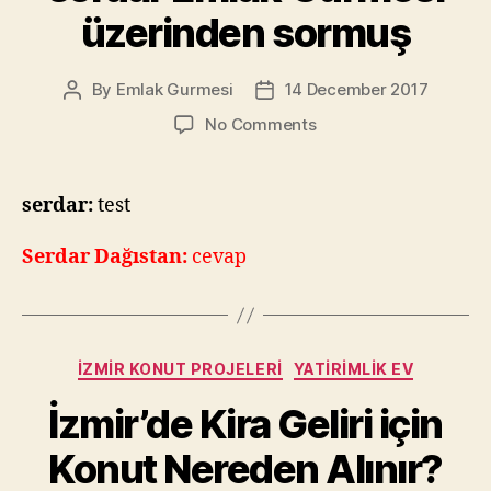
Artar?”
üzerinden sormuş
By
Emlak Gurmesi
14 December 2017
Post
Post
author
date
on
No Comments
serdar
Emlak
Gurmesi
serdar:
test
üzerinden
sormuş
Serdar Dağıstan:
cevap
Categories
İZMIR KONUT PROJELERI
YATIRIMLIK EV
İzmir’de Kira Geliri için
Konut Nereden Alınır?