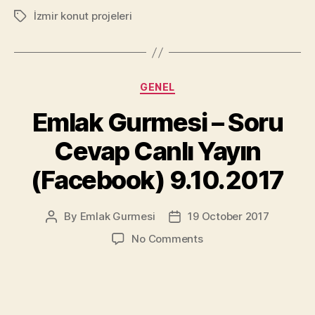
İzmir konut projeleri
Tags
Categories
GENEL
Emlak Gurmesi – Soru
Cevap Canlı Yayın
(Facebook) 9.10.2017
By
Emlak Gurmesi
19 October 2017
Post
Post
author
date
on
No Comments
Emlak
Gurmesi
–
Soru