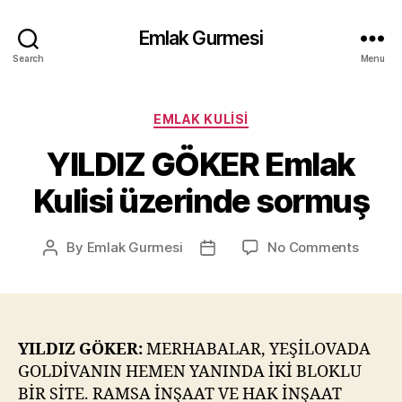
Emlak Gurmesi
Search
Menu
Categories
EMLAK KULISI
YILDIZ GÖKER Emlak
Kulisi üzerinde sormuş
on
By
Emlak Gurmesi
No Comments
Post
Post
YILDIZ
author
date
GÖKE
Emlak
Kulisi
üzerin
YILDIZ GÖKER:
MERHABALAR, YEŞİLOVADA
sormu
GOLDİVANIN HEMEN YANINDA İKİ BLOKLU
BİR SİTE. RAMSA İNŞAAT VE HAK İNŞAAT