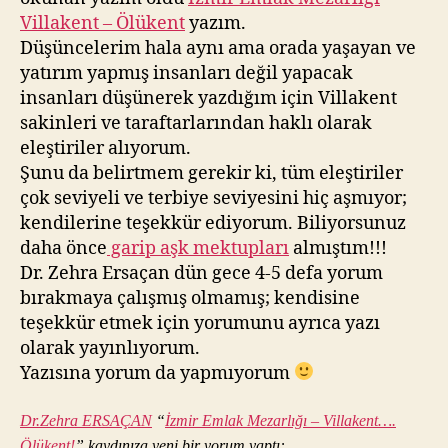
Villakent – Ölükent
yazım.
Düşüncelerim hala aynı ama orada yaşayan ve
yatırım yapmış insanları değil yapacak
insanları düşünerek yazdığım için Villakent
sakinleri ve taraftarlarından haklı olarak
eleştiriler alıyorum.
Şunu da belirtmem gerekir ki, tüm eleştiriler
çok seviyeli ve terbiye seviyesini hiç aşmıyor;
kendilerine teşekkür ediyorum. Biliyorsunuz
daha önce
garip aşk mektupları
almıştım!!!
Dr. Zehra Ersaçan dün gece 4-5 defa yorum
bırakmaya çalışmış olmamış; kendisine
teşekkür etmek için yorumunu ayrıca yazı
olarak yayınlıyorum.
Yazısına yorum da yapmıyorum
Dr.Zehra ERSAÇAN
“
İzmir Emlak Mezarlığı – Villakent….
Ölükent!
” kaydınıza yeni bir yorum yaptı: