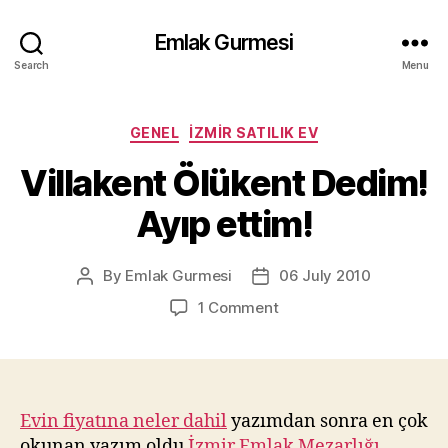
Emlak Gurmesi
Search
Menu
Categories
GENEL
İZMIR SATILIK EV
Villakent Ölükent Dedim!
Ayıp ettim!
By
Emlak Gurmesi
06 July 2010
Post
Post
author
date
on
1 Comment
Villakent
Ölükent
Dedim!
Ayıp
ettim!
Evin fiyatına neler dahil
yazımdan sonra en çok
okunan yazım oldu
İzmir Emlak Mezarlığı