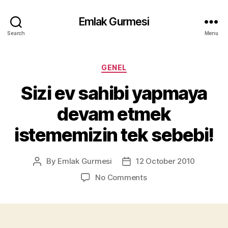
Emlak Gurmesi
Search
Menu
Categories
GENEL
Sizi ev sahibi yapmaya
devam etmek
istememizin tek sebebi!
By
Emlak Gurmesi
12 October 2010
Post
Post
author
date
on
No Comments
Sizi
ev
sahibi
yapmaya