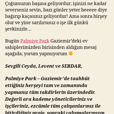
devam
Çoğumuzun başına geliyordur; işinizi ne kadar
etmek
severseniz sevin, bazı günler yeter beeeee diye
istememizin
bağırıp kaçasınız geliyordur! Ama sonra birşey
tek
olur ve yine sarılırsınız o işe ilk günkü
sebebi!
şevkinizle…
Bugün
Palmiye Park
Gaziemir’deki ev
sahiplerimizden birisinden aldığım mesaj
aşağıda; yorum yapmıyorum
Sevgili Ceyda, Levent ve SERDAR,
Palmiye Park – Gaziemir’de taahhüt
ettiğiniz herşeyi tam ve zamanında
yapmanız tüm takdirlerin üzerindedir.
Değerli ara kademe yöneticileriniz ve
işçileriniz, ezcümle tüm çalışanlarınız ile
bitirdiğiniz proje, sonraki çalışmalarınızın