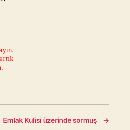
ayın,
artık
n.
 Emlak Kulisi üzerinde sormuş
→