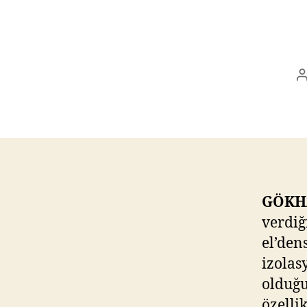
a
GÖKH
verdiğ
el’den
izolas
olduğu
özelli