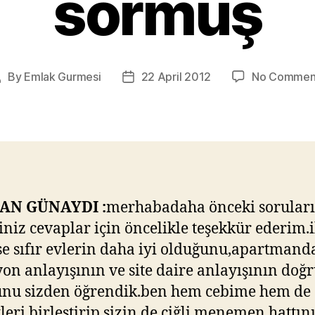
sormuş
By
Emlak Gurmesi
22 April 2012
No Commen
Post
Post
uthor
date
AN GÜNAYDI :
merhabadaha önceki sorular
iniz cevaplar için öncelikle teşekkür ederim.i
se sıfır evlerin daha iyi olduğunu,apartmand
yon anlayışının ve site daire anlayışının doğ
nu sizden öğrendik.ben hem cebime hem de 
kleri birleştirip sizin de çiğli menemen hattını