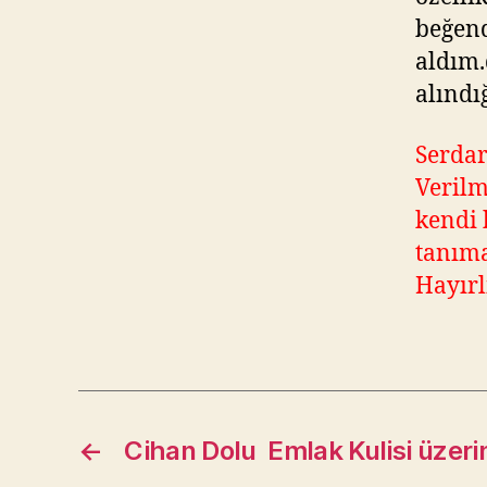
beğend
aldım.
alındı
Serdar
Verilm
kendi 
tanıma
Hayırl
←
Cihan Dolu Emlak Kulisi üzer