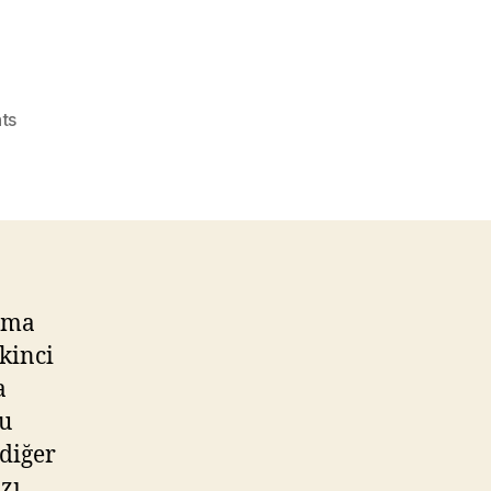
on
ts
GÖKHAN
GÜNAYDI
Emlak
Kulisi
üzerinde
sormuş
ıma
kinci
a
ru
diğer
zı