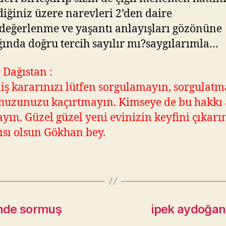
iğiniz üzere narevleri 2’den daire
değerlenme ve yaşantı anlayışları gözönüne
ğında doğru tercih sayılır mı?saygılarımla…
 Dağıstan :
iş kararınızı lütfen sorgulamayın, sorgulatm
huzunuzu kaçırtmayın. Kimseye de bu hakkı 
yın. Güzel güzel yeni evinizin keyfini çıkarı
ısı olsun Gökhan bey.
inde sormuş
ipek aydoğan