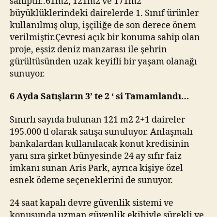
sahiptir..61m2, 121m2 ve 171m2
büyüklüklerindeki dairelerde 1. Sınıf ürünler
kullanılmış olup, işçiliğe de son derece önem
verilmiştir.Çevresi açık bir konuma sahip olan
proje, eşsiz deniz manzarası ile şehrin
gürültüsünden uzak keyifli bir yaşam olanağı
sunuyor.
6 Ayda Satışların 3’ te 2 ‘ si Tamamlandı…
Sınırlı sayıda bulunan 121 m2 2+1 daireler
195.000 tl olarak satışa sunuluyor. Anlaşmalı
bankalardan kullanılacak konut kredisinin
yanı sıra şirket bünyesinde 24 ay sıfır faiz
imkanı sunan Aris Park, ayrıca kişiye özel
esnek ödeme seçeneklerini de sunuyor.
24 saat kapalı devre güvenlik sistemi ve
konusunda uzman güvenlik ekibiyle sürekli ve