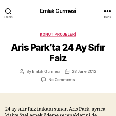
Emlak Gurmesi
Search
Menu
Categories
KONUT PROJELERI
Aris Park’ta 24 Ay Sıfır
Faiz
By
Emlak Gurmesi
28 June 2012
Post
Post
author
date
on
No Comments
Aris
Park’ta
24
Ay
Sıfır
24 ay sıfır faiz imkanı sunan Aris Park, ayrıca
Faiz
kişiye özel esnek ödeme seçeneklerini de