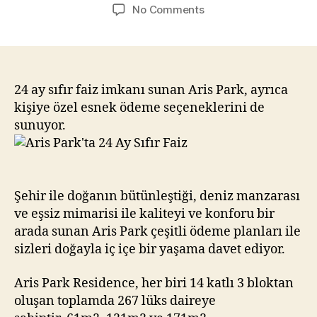
author
date
on
No Comments
Aris
Park’ta
24
Ay
Sıfır
24 ay sıfır faiz imkanı sunan Aris Park, ayrıca
Faiz
kişiye özel esnek ödeme seçeneklerini de
sunuyor.
Şehir ile doğanın bütünleştiği, deniz manzarası
ve eşsiz mimarisi ile kaliteyi ve konforu bir
arada sunan Aris Park çeşitli ödeme planları ile
sizleri doğayla iç içe bir yaşama davet ediyor.
Aris Park Residence, her biri 14 katlı 3 bloktan
oluşan toplamda 267 lüks daireye