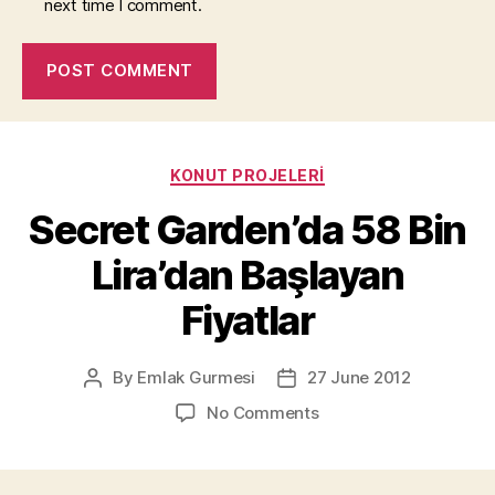
next time I comment.
Categories
KONUT PROJELERI
Secret Garden’da 58 Bin
Lira’dan Başlayan
Fiyatlar
By
Emlak Gurmesi
27 June 2012
Post
Post
author
date
on
No Comments
Secret
Garden’da
58