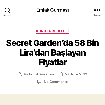
Emlak Gurmesi
Search
Menu
Categories
KONUT PROJELERI
Secret Garden’da 58 Bin
Lira’dan Başlayan
Fiyatlar
By
Emlak Gurmesi
27 June 2012
Post
Post
author
date
on
No Comments
Secret
Garden’da
58
Bin