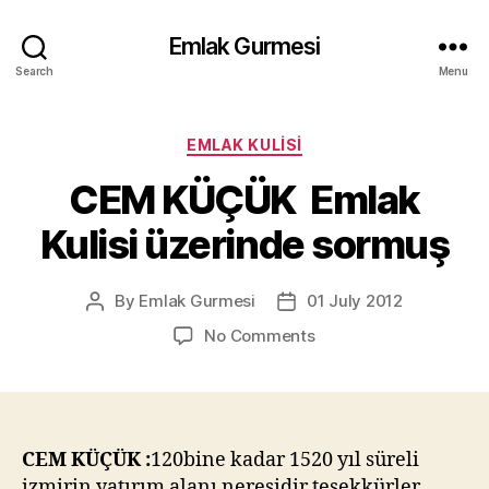
Emlak Gurmesi
Search
Menu
Categories
EMLAK KULISI
CEM KÜÇÜK Emlak
Kulisi üzerinde sormuş
By
Emlak Gurmesi
01 July 2012
Post
Post
author
date
on
No Comments
CEM
KÜÇÜK
Emlak
Kulisi
üzerinde
CEM KÜÇÜK :
120bine kadar 1520 yıl süreli
sormuş
izmirin yatırım alanı neresidir teşekkürler…