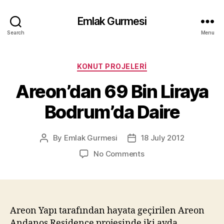
Emlak Gurmesi
Search
Menu
Categories
KONUT PROJELERI
Areon’dan 69 Bin Liraya
Bodrum’da Daire
By
Emlak Gurmesi
18 July 2012
Post
Post
author
date
on
No Comments
Areon’dan
69
Bin
Liraya
Bodrum’da
Areon Yapı tarafından hayata geçirilen Areon
Daire
Andanos Residence projesinde iki ayda