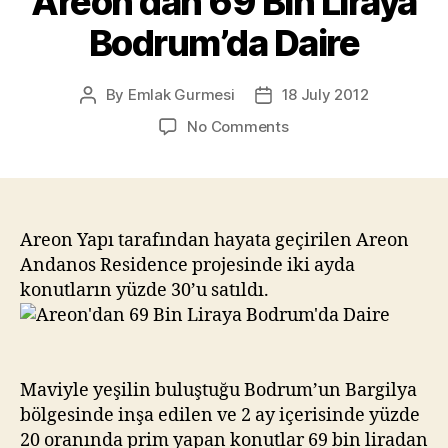
Areon’dan 69 Bin Liraya
Bodrum’da Daire
By
Emlak Gurmesi
18 July 2012
Post
Post
author
date
on
No Comments
Areon’dan
69
Bin
Liraya
Bodrum’da
Areon Yapı tarafından hayata geçirilen Areon
Daire
Andanos Residence projesinde iki ayda
konutların yüzde 30’u satıldı.
Maviyle yeşilin buluştuğu Bodrum’un Bargilya
bölgesinde inşa edilen ve 2 ay içerisinde yüzde
20 oranında prim yapan konutlar 69 bin liradan