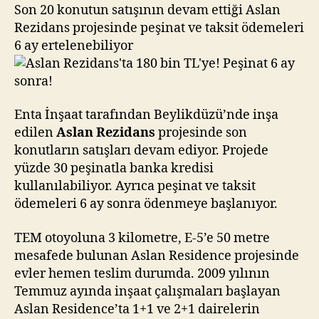
TL’ye!
Son 20 konutun satışının devam ettiği Aslan
Peşinat
Rezidans projesinde peşinat ve taksit ödemeleri
6
6 ay ertelenebiliyor
ay
sonra!
Enta İnşaat tarafından Beylikdüzü’nde inşa
edilen
Aslan Rezidans
projesinde son
konutların satışları devam ediyor. Projede
yüzde 30 peşinatla banka kredisi
kullanılabiliyor. Ayrıca peşinat ve taksit
ödemeleri 6 ay sonra ödenmeye başlanıyor.
TEM otoyoluna 3 kilometre, E-5’e 50 metre
mesafede bulunan Aslan Residence projesinde
evler hemen teslim durumda. 2009 yılının
Temmuz ayında inşaat çalışmaları başlayan
Aslan Residence’ta 1+1 ve 2+1 dairelerin