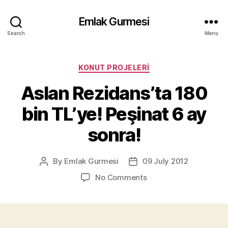
Emlak Gurmesi
Search
Menu
Categories
KONUT PROJELERI
Aslan Rezidans’ta 180
bin TL’ye! Peşinat 6 ay
sonra!
By
Emlak Gurmesi
09 July 2012
Post
Post
author
date
on
No Comments
Aslan
Rezidans’ta
180
bin