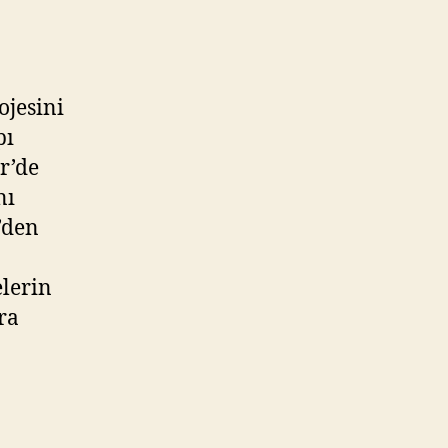
ojesini
pı
r’de
nı
’den
elerin
ra