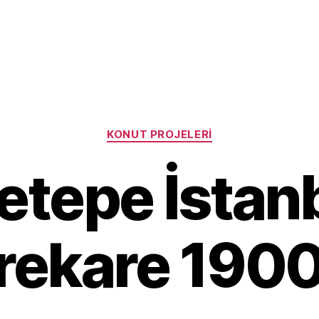
Categories
KONUT PROJELERI
etepe İstanb
ekare 1900