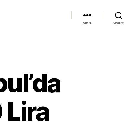
Menu
Search
ul’da
 Lira