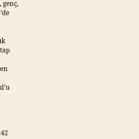
 genç,
’de
uk
Etap
men
ul’u
242