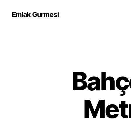
Emlak Gurmesi
Bahç
Metr