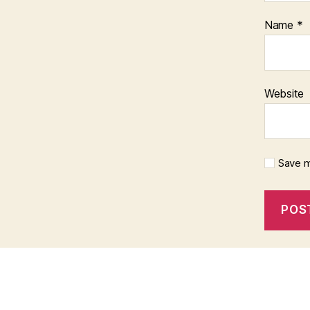
Name
*
Website
Save m