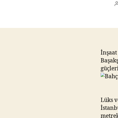
İnşaat
Başakş
güçleri
Lüks v
İstanb
metrek