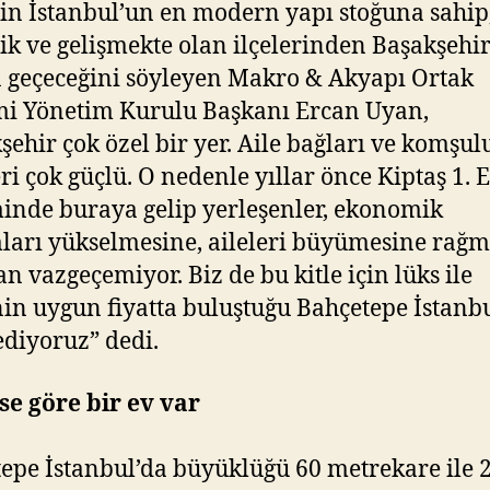
in İstanbul’un en modern yapı stoğuna sahip,
k ve gelişmekte olan ilçelerinden Başakşehir
 geçeceğini söyleyen Makro & Akyapı Ortak
mi Yönetim Kurulu Başkanı Ercan Uyan,
şehir çok özel bir yer. Aile bağları ve komşul
eri çok güçlü. O nedenle yıllar önce Kiptaş 1. 
nde buraya gelip yerleşenler, ekonomik
arı yükselmesine, aileleri büyümesine rağ
n vazgeçemiyor. Biz de bu kitle için lüks ile
nin uygun fiyatta buluştuğu Bahçetepe İstanb
ediyoruz” dedi.
e göre bir ev var
epe İstanbul’da büyüklüğü 60 metrekare ile 