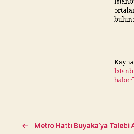
İstanb
ortala
bulun
Kayna
Istanb
haber
←
Metro Hattı Buyaka’ya Talebi A