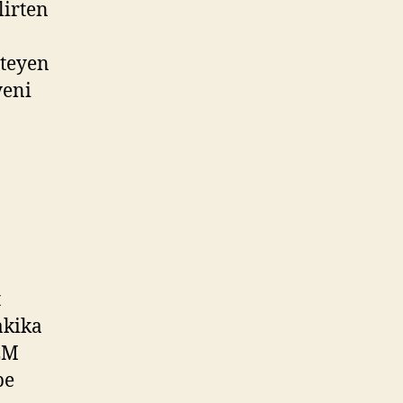
lirten
steyen
yeni
t
akika
TEM
pe