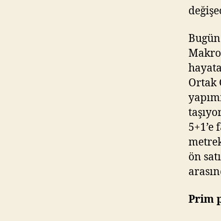
değişe
Bugüne
Makro 
hayata
Ortak 
yapımı
taşıyo
5+1’e 
metrek
ön sat
arasın
Prim 