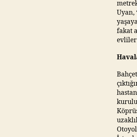
metrek
Uyan, 
yaşaya
fakat 
evlile
Haval
Bahçet
çıktığ
hastan
kurulu
Köprüs
uzaklı
Otoyol