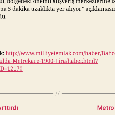
ul, bölgedeki önemli alışveriş merkezlerine i
ma 5 dakika uzaklıkta yer alıyor’’ açıklamas
du.
k:
http://www.milliyetemlak.com/haber/Bahc
ulda-Metrekare-1900-Lira/haber.html?
ID=12170
rttırdı
Metro 