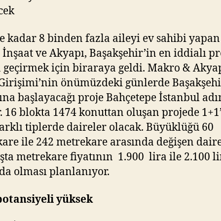
cek
 kadar 8 binden fazla aileyi ev sahibi yapan
İnşaat ve Akyapı, Başakşehir’in en iddialı pr
 geçirmek için biraraya geldi. Makro & Akya
Girişimi’nin önümüzdeki günlerde Başakşehi
na başlayacağı proje Bahçetepe İstanbul adı
r. 16 blokta 1474 konuttan oluşan projede 1+1
farklı tiplerde daireler olacak. Büyüklüğü 60
are ile 242 metrekare arasında değişen dair
ışta metrekare fiyatının 1.900 lira ile 2.100 li
da olması planlanıyor.
potansiyeli yüksek