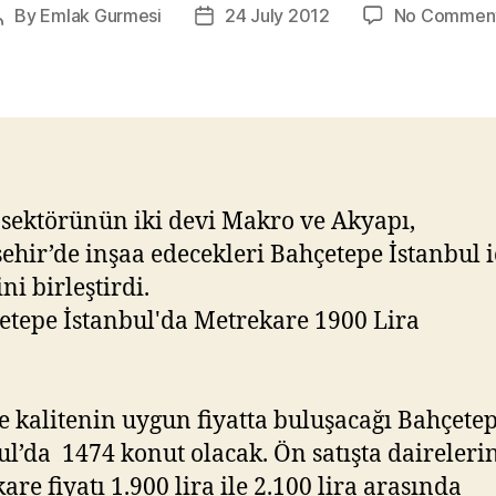
By
Emlak Gurmesi
24 July 2012
No Commen
Post
Post
author
date
 sektörünün iki devi Makro ve Akyapı,
ehir’de inşaa edecekleri Bahçetepe İstanbul i
ni birleştirdi.
e kalitenin uygun fiyatta buluşacağı Bahçete
ul’da 1474 konut olacak. Ön satışta daireleri
are fiyatı 1.900 lira ile 2.100 lira arasında