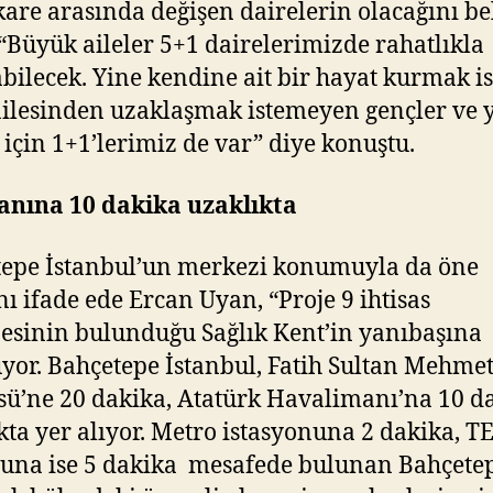
are arasında değişen dairelerin olacağını be
“Büyük aileler 5+1 dairelerimizde rahatlıkla
bilecek. Yine kendine ait bir hayat kurmak i
ailesinden uzaklaşmak istemeyen gençler ve 
r için 1+1’lerimiz de var” diye konuştu.
anına 10 dakika uzaklıkta
epe İstanbul’un merkezi konumuyla da öne
ını ifade ede Ercan Uyan, “Proje 9 ihtisas
esinin bulunduğu Sağlık Kent’in yanıbaşına
yor. Bahçetepe İstanbul, Fatih Sultan Mehme
ü’ne 20 dakika, Atatürk Havalimanı’na 10 d
kta yer alıyor. Metro istasyonuna 2 dakika, 
una ise 5 dakika mesafede bulunan Bahçete