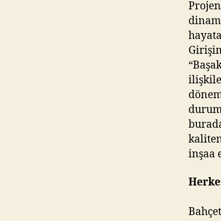
Projen
dinami
hayata
Girişi
“Başak
ilişkil
dönemi
duruml
burada
kalite
inşaa 
Herkes
Bahçet