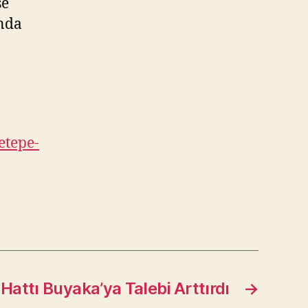
se
ında
etepe-
Hattı Buyaka’ya Talebi Arttırdı
→