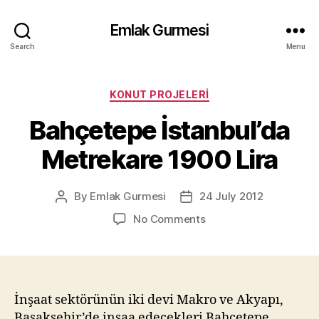
Emlak Gurmesi
Search
Menu
Categories
KONUT PROJELERI
Bahçetepe İstanbul’da
Metrekare 1900 Lira
By
Emlak Gurmesi
24 July 2012
Post
Post
author
date
on
No Comments
Bahçetepe
İstanbul’da
Metrekare
1900
Lira
İnşaat sektörünün iki devi Makro ve Akyapı,
Başakşehir’de inşaa edecekleri Bahçetepe