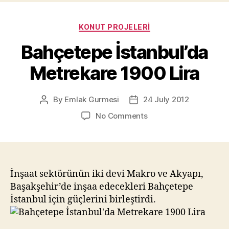
Categories
KONUT PROJELERI
Bahçetepe İstanbul’da
Metrekare 1900 Lira
By
Emlak Gurmesi
24 July 2012
Post
Post
author
date
on
No Comments
Bahçetepe
İstanbul’da
Metrekare
1900
Lira
İnşaat sektörünün iki devi Makro ve Akyapı,
Başakşehir’de inşaa edecekleri Bahçetepe
İstanbul için güçlerini birleştirdi.