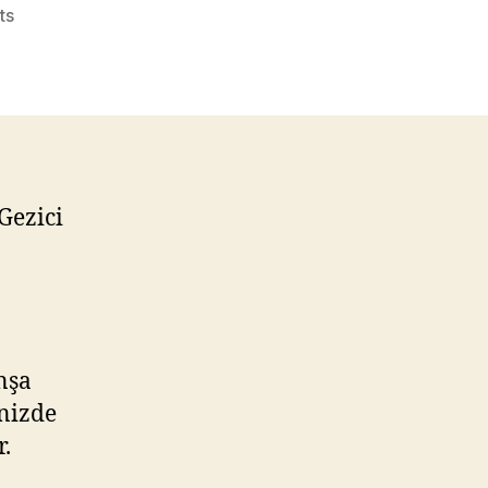
on
ts
Batışehir’in
“Gezici
Aracı”
Yollarda
Gezici
nşa
inizde
.