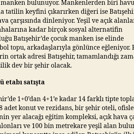
 manken bulunuyor. Mankenlerden biri hav
a tatilin keyfini çıkarırken diğeri ise Batışehi
ava çarşısında dinleniyor. Yeşil ve açık alanl
ahalarına kadar birçok sosyal alternatifin
uğu Batışehir’de çocuk manken ise elinde
bol topu, arkadaşlarıyla gönlünce eğleniyor. 
rin ortak adresi Batışehir, tamamlandığı za
ilik dev bir şehir olacak.
 etabı satışta
hir’de 1+0’dan 4+1’e kadar 14 farklı tipte top
 adet konut ve rezidans, bir şehir oteli, ofisl
’nin yer alacağı eğitim kompleksi, açık hava ça
alonları ve 100 bin metrekare yeşil alan bulu