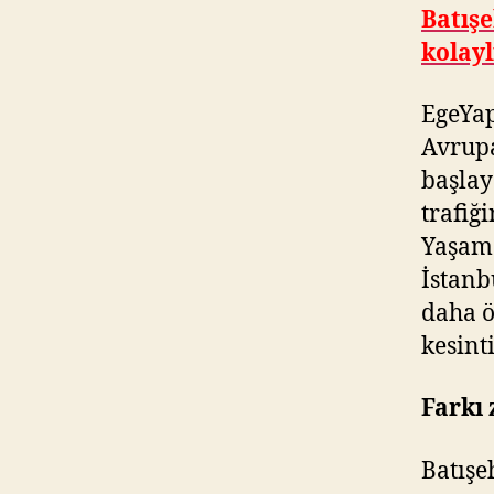
Batışe
kolayl
EgeYap
Avrupa
başlay
trafiği
Yaşama
İstanb
daha ö
kesinti
Farkı 
Batışe