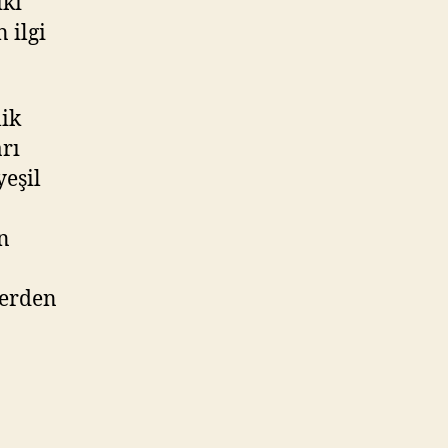
iki
 ilgi
lik
arı
yeşil
n
lerden