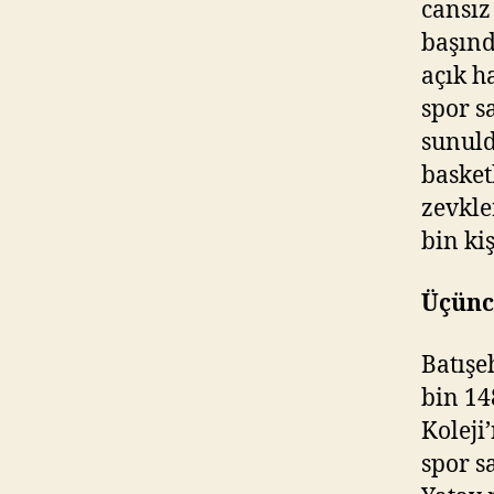
cansız
başınd
açık h
spor s
sunuld
basket
zevkle
bin kiş
Üçüncü
Batışe
bin 148
Koleji
spor s