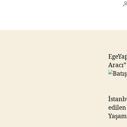
EgeYap
Aracı” 
İstanb
edilen
Yaşama