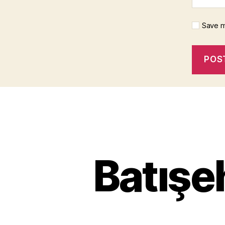
Save m
Batışeh