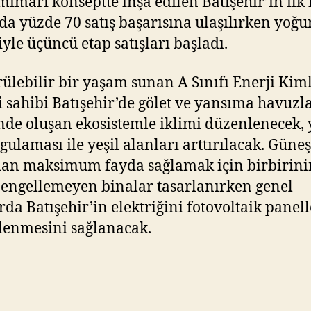
mimari konseptte inşa edilen Batışehir’in ilk 
da yüzde 70 satış başarısına ulaşılırken yoğun
yle üçüncü etap satışları başladı.
ülebilir bir yaşam sunan A Sınıfı Enerji Kim
i sahibi Batışehir’de gölet ve yansıma havuzl
nde oluşan ekosistemle iklimi düzenlenecek, 
ygulaması ile yeşil alanları arttırılacak. Güneş
dan maksimum fayda sağlamak için birbirini
ı engellemeyen binalar tasarlanırken genel
rda Batışehir’in elektriğini fotovoltaik panel
lenmesini sağlanacak.