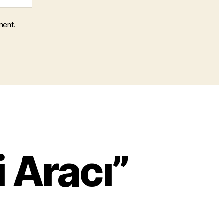
ment.
i Aracı”