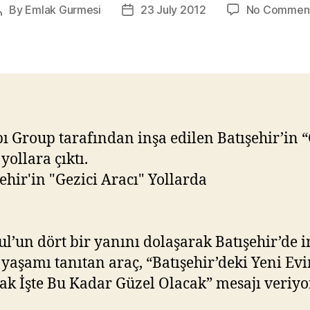
By
Emlak Gurmesi
23 July 2012
No Commen
Post
Post
author
date
ı Group tarafından inşa edilen Batışehir’in “
yollara çıktı.
ul’un dört bir yanını dolaşarak Batışehir’de i
 yaşamı tanıtan araç, “Batışehir’deki Yeni Ev
k İşte Bu Kadar Güzel Olacak” mesajı veriyor