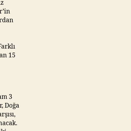
uz
r’in
ardan
Farklı
man 15
lam 3
er, Doğa
rşısı,
nacak.