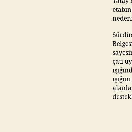
Yatay 
etabın
nedeni
Sürdür
Belges
sayesi
çatı u
ışığın
ışığın
alanla
destek