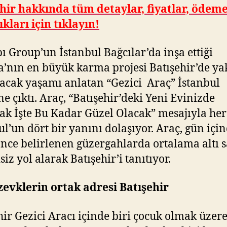
hir hakkında tüm detaylar, fiyatlar, ödem
ıkları için tıklayın!
ı Group’un İstanbul Bağcılar’da inşa ettiği
’nın en büyük karma projesi Batışehir’de y
acak yaşamı anlatan “Gezici Araç” İstanbul
ne çıktı. Araç, “Batışehir’deki Yeni Evinizde
k İşte Bu Kadar Güzel Olacak” mesajıyla he
ul’un dört bir yanını dolaşıyor. Araç, gün içi
nce belirlenen güzergahlarda ortalama altı s
siz yol alarak Batışehir’i tanıtıyor.
zevklerin ortak adresi Batışehir
hir Gezici Aracı içinde biri çocuk olmak üzere