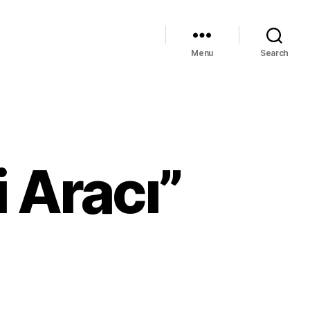
Menu
Search
i Aracı”