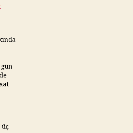
e
akında
r gün
nde
aat
 üç