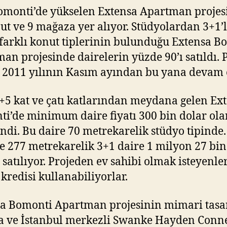
Bomonti’de yükselen Extensa Apartman proje
ut ve 9 mağaza yer alıyor. Stüdyolardan 3+1’
farklı konut tiplerinin bulunduğu Extensa B
an projesinde dairelerin yüzde 90’ı satıldı. 
2011 yılının Kasım ayından bu yana devam 
5 kat ve çatı katlarından meydana gelen Ex
i’de minimum daire fiyatı 300 bin dolar ola
endi. Bu daire 70 metrekarelik stüdyo tipinde.
e 277 metrekarelik 3+1 daire 1 milyon 27 bin
 satılıyor. Projeden ev sahibi olmak isteyenle
kredisi kullanabiliyorlar.
a Bomonti Apartman projesinin mimari tasa
 ve İstanbul merkezli Swanke Hayden Conne