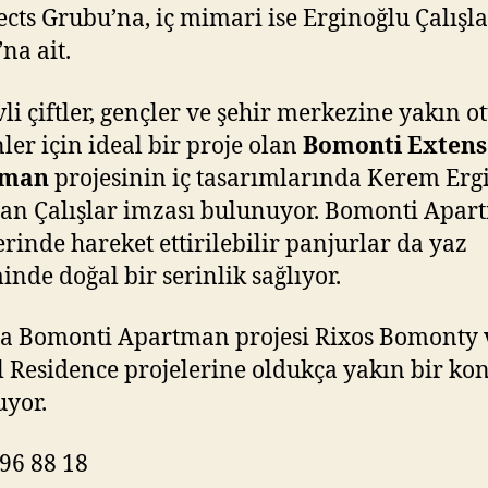
ects Grubu’na, iç mimari ise Erginoğlu Çalışl
na ait.
vli çiftler, gençler ve şehir merkezine yakın 
nler için ideal bir proje olan
Bomonti Extens
tman
projesinin iç tasarımlarında Kerem Erg
an Çalışlar imzası bulunuyor. Bomonti Apa
erinde hareket ettirilebilir panjurlar da yaz
nde doğal bir serinlik sağlıyor.
a Bomonti Apartman projesi Rixos Bomonty 
l Residence projelerine oldukça yakın bir k
uyor.
96 88 18