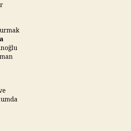
ar
oturmak
a
inoğlu
rtman
ve
onumda