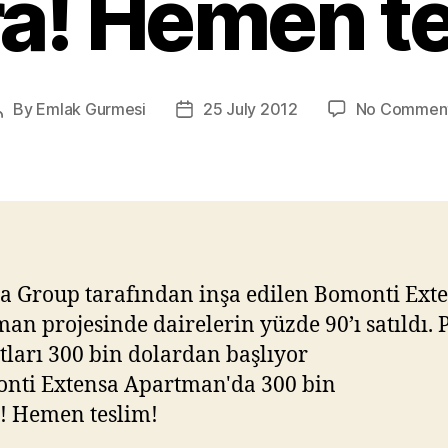
ra! Hemen te
By
Emlak Gurmesi
25 July 2012
No Commen
Post
Post
author
date
a Group tarafından inşa edilen Bomonti Ext
an projesinde dairelerin yüzde 90’ı satıldı. 
atları 300 bin dolardan başlıyor