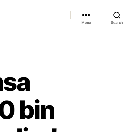
Menu
Search
nsa
0 bin