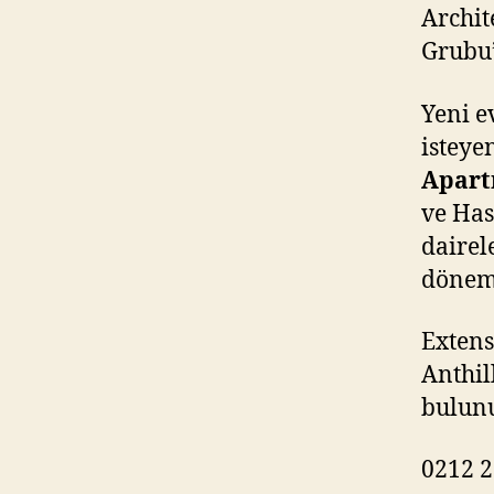
Archit
Grubu’
Yeni e
isteye
Apar
ve Has
dairel
dönemi
Extens
Anthil
bulun
0212 2