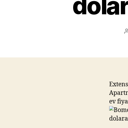
dola
Extens
Apartm
ev fiy