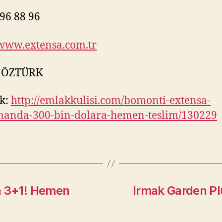
96 88 96
/www.extensa.com.tr
 ÖZTÜRK
k:
http://emlakkulisi.com/bomonti-extensa-
manda-300-bin-dolara-hemen-teslim/130229
aya 3+1! Hemen
Irmak Garden Plu