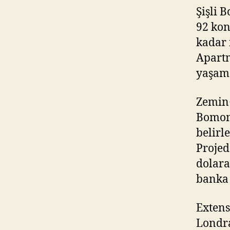
Şişli 
92 kon
kadar 
Apartm
yaşam 
Zemin+
Bomont
belirl
Projed
dolara
banka 
Extens
Londra