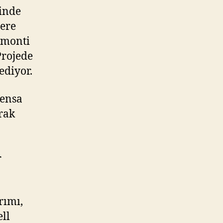
sinde
lere
omonti
Projede
ediyor.
tensa
rak
r
rımı,
ll