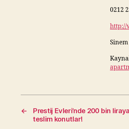
0212 2
http:/
Sinem
Kayna
apart
←
Prestij Evleri’nde 200 bin lir
teslim konutlar!