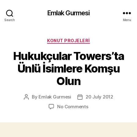
Emlak Gurmesi
Search
Menu
Categories
KONUT PROJELERI
Hukukçular Towers’ta
Ünlü İsimlere Komşu
Olun
By
Emlak Gurmesi
20 July 2012
Post
Post
author
date
on
No Comments
Hukukçular
Towers’ta
Ünlü
İsimlere