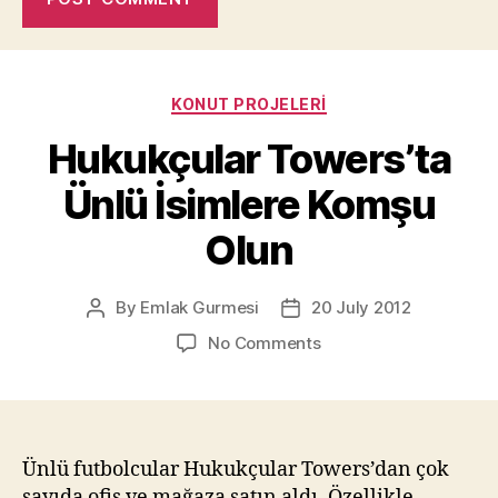
Categories
KONUT PROJELERI
Hukukçular Towers’ta
Ünlü İsimlere Komşu
Olun
By
Emlak Gurmesi
20 July 2012
Post
Post
author
date
on
No Comments
Hukukçular
Towers’ta
Ünlü
İsimlere
Komşu
Ünlü futbolcular Hukukçular Towers’dan çok
Olun
sayıda ofis ve mağaza satın aldı. Özellikle