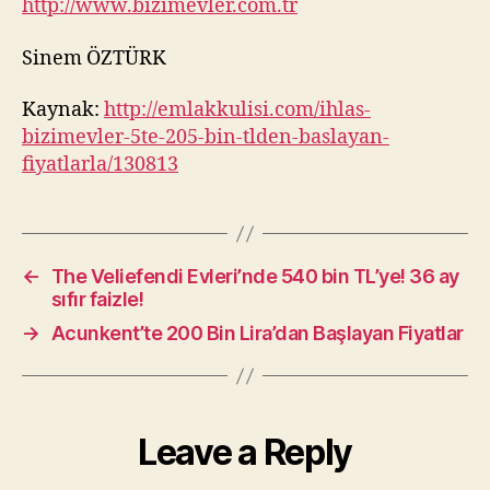
http://www.bizimevler.com.tr
Sinem ÖZTÜRK
Kaynak:
http://emlakkulisi.com/ihlas-
bizimevler-5te-205-bin-tlden-baslayan-
fiyatlarla/130813
←
The Veliefendi Evleri’nde 540 bin TL’ye! 36 ay
sıfır faizle!
→
Acunkent’te 200 Bin Lira’dan Başlayan Fiyatlar
Leave a Reply