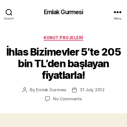
Emlak Gurmesi
Search
Menu
Categories
KONUT PROJELERI
İhlas Bizimevler 5’te 205
bin TL’den başlayan
fiyatlarla!
By
Emlak Gurmesi
31 July 2012
Post
Post
author
date
on
No Comments
İhlas
Bizimevler
5’te
205