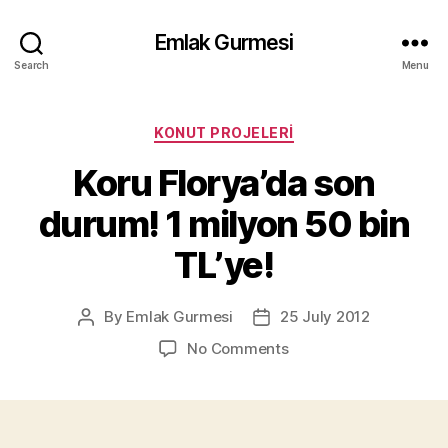
Emlak Gurmesi
Search
Menu
Categories
KONUT PROJELERI
Koru Florya’da son
durum! 1 milyon 50 bin
TL’ye!
By
Emlak Gurmesi
25 July 2012
Post
Post
author
date
on
No Comments
Koru
Florya’da
son
durum!