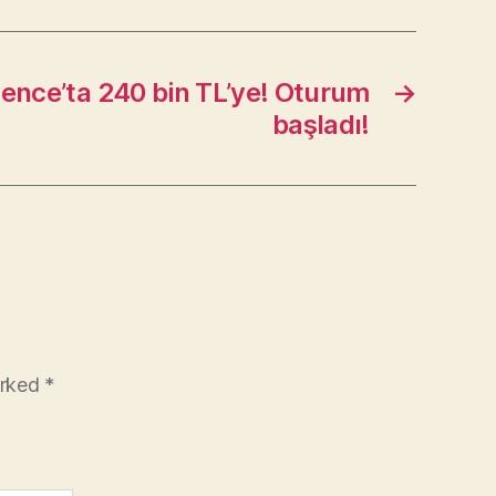
dence’ta 240 bin TL’ye! Oturum
→
başladı!
arked
*