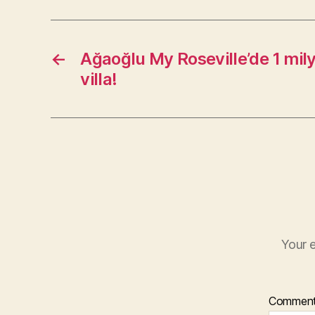
←
Ağaoğlu My Roseville’de 1 mil
villa!
Your e
Commen