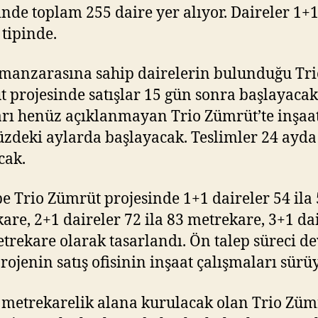
inde toplam 255 daire yer alıyor. Daireler 1+1
 tipinde.
manzarasına sahip dairelerin bulunduğu Tri
 projesinde satışlar 15 gün sonra başlayacak
arı henüz açıklanmayan Trio Zümrüt’te inşaa
deki aylarda başlayacak. Teslimler 24 ayda
cak.
e Trio Zümrüt projesinde 1+1 daireler 54 ila
are, 2+1 daireler 72 ila 83 metrekare, 3+1 da
trekare olarak tasarlandı. Ön talep süreci 
rojenin satış ofisinin inşaat çalışmaları sürüy
 metrekarelik alana kurulacak olan Trio Züm