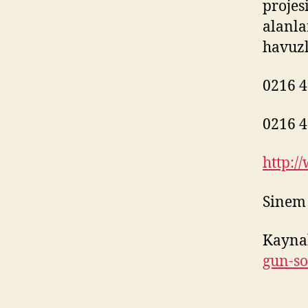
projes
alanla
havuzl
0216 4
0216 4
http:/
Sinem
Kayna
gun-so