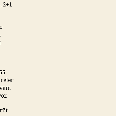
, 2+1
o
.
t
 55
ireler
devam
or.
rüt