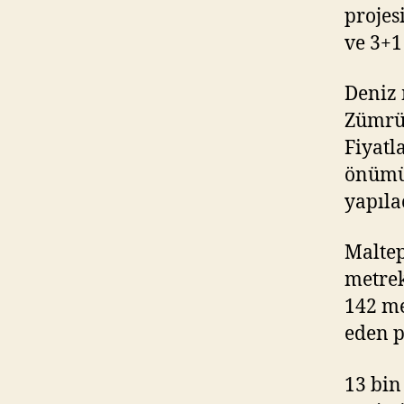
projes
ve 3+1
Deniz 
Zümrüt
Fiyatl
önümüz
yapıla
Maltep
metrek
142 me
eden p
13 bin