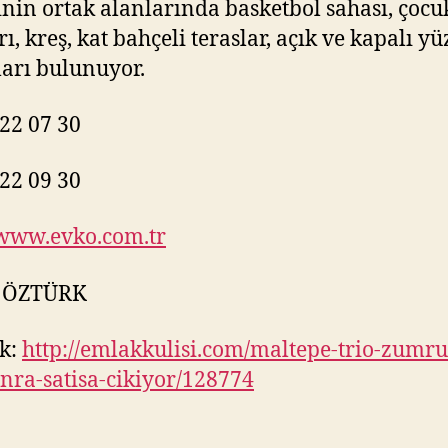
inin ortak alanlarında basketbol sahası, çoc
rı, kreş, kat bahçeli teraslar, açık ve kapalı y
arı bulunuyor.
22 07 30
22 09 30
/www.evko.com.tr
 ÖZTÜRK
k:
http://emlakkulisi.com/maltepe-trio-zumru
nra-satisa-cikiyor/128774