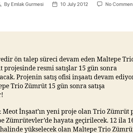
By
Emlak Gurmesi
10 July 2012
No Commen
Post
Post
author
date
redir ön talep süreci devam eden Maltepe Tri
 projesinde resmi satışlar 15 gün sonra
acak. Projenin satış ofisi inşaatı devam ediyo
 Meot İnşaat’ın yeni proje olan Trio Zümrüt p
e Zümrütevler’de hayata geçirilecek. 12 ila 16
 halinde yükselecek olan Maltepe Trio Zümrü