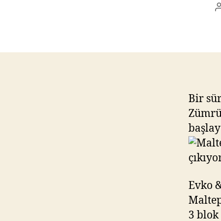
Bir sü
Zümrüt
başlay
Evko &
Maltep
3 blok