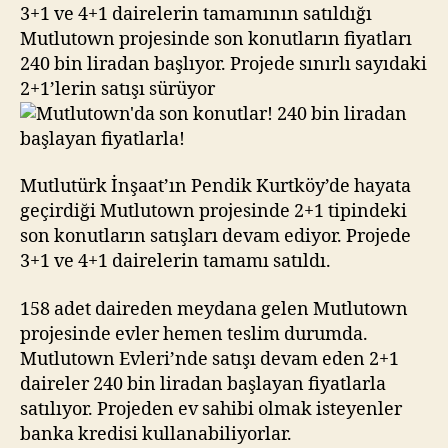
bin
3+1 ve 4+1 dairelerin tamamının satıldığı
liradan
Mutlutown projesinde son konutların fiyatları
başlayan
240 bin liradan başlıyor. Projede sınırlı sayıdaki
fiyatlarla!
2+1’lerin satışı sürüyor
Mutlutürk İnşaat’ın Pendik Kurtköy’de hayata
geçirdiği Mutlutown projesinde 2+1 tipindeki
son konutların satışları devam ediyor. Projede
3+1 ve 4+1 dairelerin tamamı satıldı.
158 adet daireden meydana gelen Mutlutown
projesinde evler hemen teslim durumda.
Mutlutown Evleri’nde satışı devam eden 2+1
daireler 240 bin liradan başlayan fiyatlarla
satılıyor. Projeden ev sahibi olmak isteyenler
banka kredisi kullanabiliyorlar.