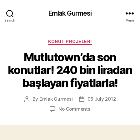
Emlak Gurmesi
Search
Menu
Categories
KONUT PROJELERI
Mutlutown’da son
konutlar! 240 bin liradan
başlayan fiyatlarla!
By
Emlak Gurmesi
05 July 2012
Post
Post
author
date
on
No Comments
Mutlutown’da
son
konutlar!
240