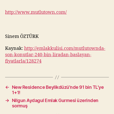
http://www.mutlutown.com/
Sinem ÖZTÜRK
Kaynak:
http://emlakkulisi.com/mutlutownda-
son-konutlar-240-bin-liradan-baslayan-
fiyatlarla/128274
←
New Residence Beylikdüzü’nde 91 bin TL’ye
1+1!
→
Nilgun Aydagul Emlak Gurmesi üzerinden
sormuş