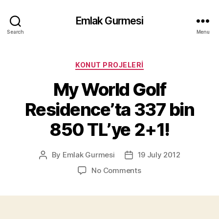
Emlak Gurmesi
Search
Menu
Categories
KONUT PROJELERI
My World Golf
Residence’ta 337 bin
850 TL’ye 2+1!
By
Emlak Gurmesi
19 July 2012
Post
Post
author
date
on
No Comments
My
World
Golf
Residence’ta