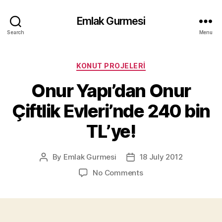
Emlak Gurmesi
Search
Menu
Categories
KONUT PROJELERI
Onur Yapı’dan Onur
Çiftlik Evleri’nde 240 bin
TL’ye!
By
Emlak Gurmesi
18 July 2012
Post
Post
author
date
on
No Comments
Onur
Yapı’dan
Onur
Çiftlik