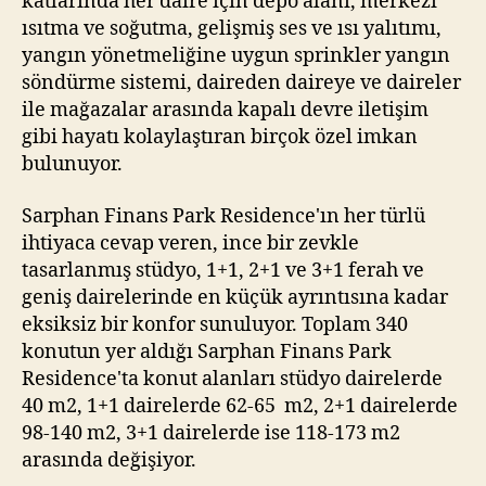
katlarında her daire için depo alanı, merkezi
ısıtma ve soğutma, gelişmiş ses ve ısı yalıtımı,
yangın yönetmeliğine uygun sprinkler yangın
söndürme sistemi, daireden daireye ve daireler
ile mağazalar arasında kapalı devre iletişim
gibi hayatı kolaylaştıran birçok özel imkan
bulunuyor.
Sarphan Finans Park Residence'ın her türlü
ihtiyaca cevap veren, ince bir zevkle
tasarlanmış stüdyo, 1+1, 2+1 ve 3+1 ferah ve
geniş dairelerinde en küçük ayrıntısına kadar
eksiksiz bir konfor sunuluyor. Toplam 340
konutun yer aldığı Sarphan Finans Park
Residence'ta konut alanları stüdyo dairelerde
40 m2, 1+1 dairelerde 62-65 m2, 2+1 dairelerde
98-140 m2, 3+1 dairelerde ise 118-173 m2
arasında değişiyor.