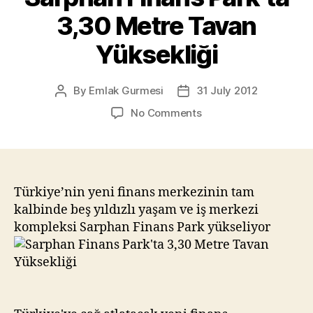
3,30 Metre Tavan
Yüksekliği
By
Emlak Gurmesi
31 July 2012
Post
Post
author
date
on
No Comments
Sarphan
Finans
Park’ta
3,30
Metre
Türkiye’nin yeni finans merkezinin tam
Tavan
kalbinde beş yıldızlı yaşam ve iş merkezi
Yüksekliği
kompleksi Sarphan Finans Park yükseliyor