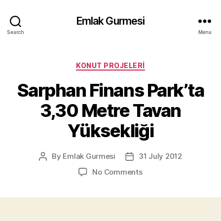
Emlak Gurmesi
Search
Menu
Categories
KONUT PROJELERI
Sarphan Finans Park’ta
3,30 Metre Tavan
Yüksekliği
By
Emlak Gurmesi
31 July 2012
Post
Post
author
date
on
No Comments
Sarphan
Finans
Park’ta
3,30