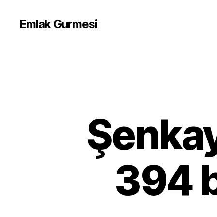
Emlak Gurmesi
Şenkay
394 b