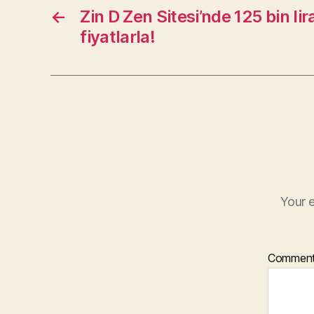
←
Zin D Zen Sitesi’nde 125 bin l
fiyatlarla!
Your e
Commen