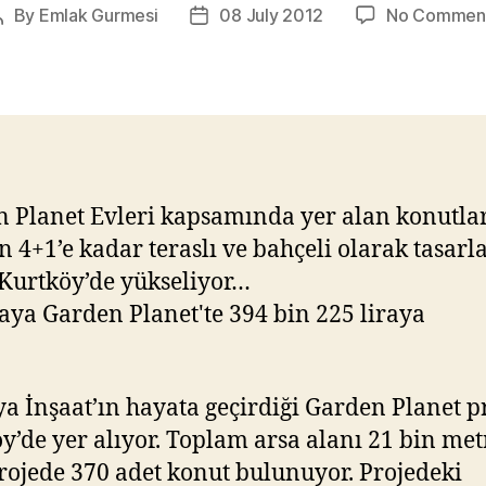
By
Emlak Gurmesi
08 July 2012
No Commen
Post
Post
author
date
 Planet Evleri kapsamında yer alan konutla
n 4+1’e kadar teraslı ve bahçeli olarak tasarl
 Kurtköy’de yükseliyor…
a İnşaat’ın hayata geçirdiği Garden Planet pr
y’de yer alıyor. Toplam arsa alanı 21 bin me
rojede 370 adet konut bulunuyor. Projedeki