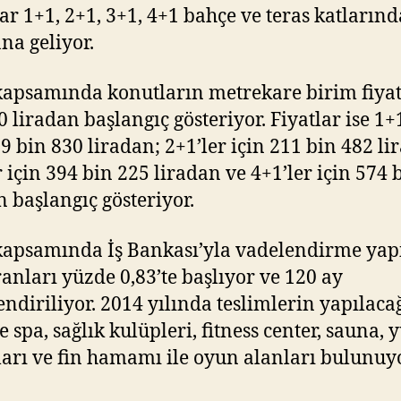
ar 1+1, 2+1, 3+1, 4+1 bahçe ve teras katların
a geliyor.
kapsamında konutların metrekare birim fiyat
0 liradan başlangıç gösteriyor. Fiyatlar ise 1+
29 bin 830 liradan; 2+1’ler için 211 bin 482 li
r için 394 bin 225 liradan ve 4+1’ler için 574 
n başlangıç gösteriyor.
kapsamında İş Bankası’yla vadelendirme yapı
ranları yüzde 0,83’te başlıyor ve 120 ay
lendiriliyor. 2014 yılında teslimlerin yapılaca
e spa, sağlık kulüpleri, fitness center, sauna,
arı ve fin hamamı ile oyun alanları bulunuy