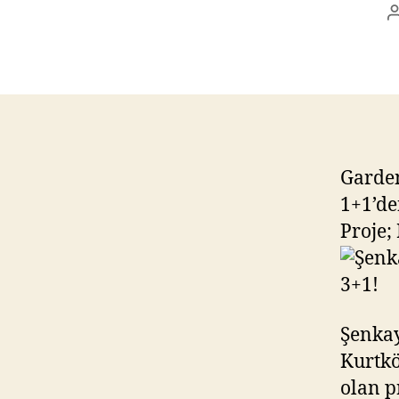
Garden
1+1’de
Proje;
Şenkay
Kurtkö
olan p