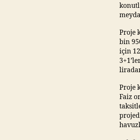
konutl
meydan
Proje 
bin 95
için 1
3+1’le
lirada
Proje 
Faiz o
taksit
projed
havuzl