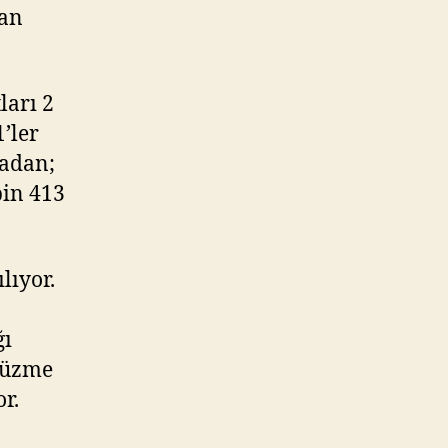
dan
ları 2
1’ler
radan;
bin 413
lıyor.
ğı
 yüzme
or.