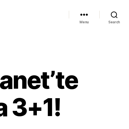
Menu
Search
anet’te
a 3+1!