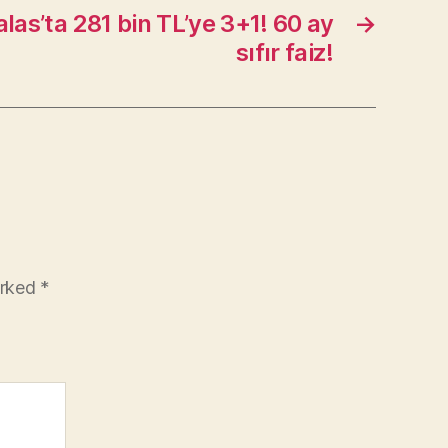
las’ta 281 bin TL’ye 3+1! 60 ay
→
sıfır faiz!
arked
*