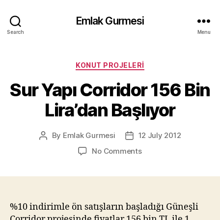
Emlak Gurmesi
Search
Menu
Categories
KONUT PROJELERI
Sur Yapı Corridor 156 Bin
Lira’dan Başlıyor
By
Emlak Gurmesi
12 July 2012
Post
Post
author
date
on
No Comments
Sur
Yapı
Corridor
156
Bin
%10 indirimle ön satışların başladığı Güneşli
Lira’dan
Corridor projesinde fiyatlar 156 bin TL ile 1