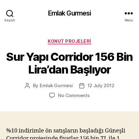
Emlak Gurmesi
Search
Menu
Categories
KONUT PROJELERI
Sur Yapı Corridor 156 Bin
Lira’dan Başlıyor
By
Emlak Gurmesi
12 July 2012
Post
Post
author
date
on
No Comments
Sur
Yapı
Corridor
156
Bin
%10 indirimle ön satışların başladığı Güneşli
Lira’dan
Corridor projesinde fiyatlar 156 bin TL ile 1