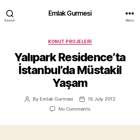
Emlak Gurmesi
Search
Menu
Categories
KONUT PROJELERI
Yalıpark Residence’ta
İstanbul’da Müstakil
Yaşam
By
Emlak Gurmesi
16 July 2012
Post
Post
author
date
on
No Comments
Yalıpark
Residence’ta
İstanbul’da
Müstakil