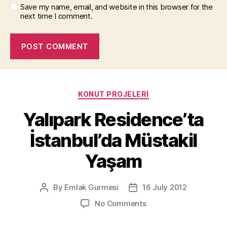
Save my name, email, and website in this browser for the
next time I comment.
Categories
KONUT PROJELERI
Yalıpark Residence’ta
İstanbul’da Müstakil
Yaşam
By
Emlak Gurmesi
16 July 2012
Post
Post
author
date
on
No Comments
Yalıpark
Residence’ta