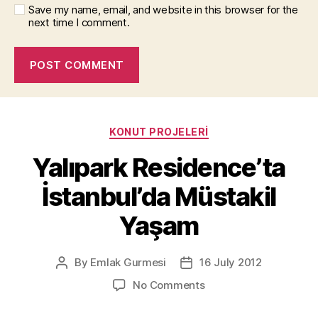
Save my name, email, and website in this browser for the
next time I comment.
Categories
KONUT PROJELERI
Yalıpark Residence’ta
İstanbul’da Müstakil
Yaşam
By
Emlak Gurmesi
16 July 2012
Post
Post
author
date
on
No Comments
Yalıpark
Residence’ta