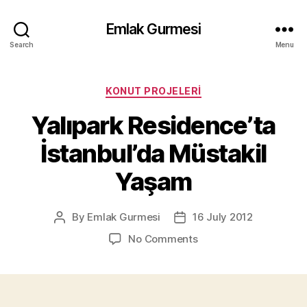
Emlak Gurmesi
Search
Menu
Categories
KONUT PROJELERI
Yalıpark Residence’ta
İstanbul’da Müstakil
Yaşam
By
Emlak Gurmesi
16 July 2012
Post
Post
author
date
on
No Comments
Yalıpark
Residence’ta
İstanbul’da
Müstakil