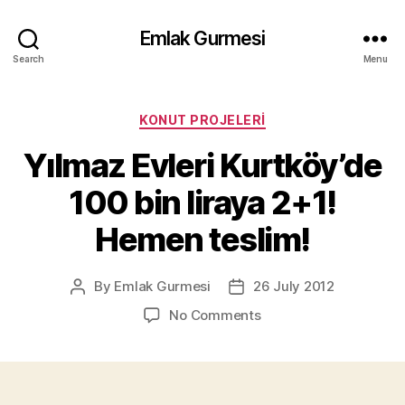
Emlak Gurmesi
Search
Menu
Categories
KONUT PROJELERI
Yılmaz Evleri Kurtköy’de
100 bin liraya 2+1!
Hemen teslim!
By
Emlak Gurmesi
26 July 2012
Post
Post
author
date
on
No Comments
Yılmaz
Evleri
Kurtköy’de
100