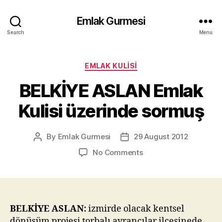
Emlak Gurmesi
Search
Menu
Categories
EMLAK KULISI
BELKİYE ASLAN Emlak
Kulisi üzerinde sormuş
By
Emlak Gurmesi
29 August 2012
Post
Post
author
date
on
No Comments
BELKİYE
ASLAN
Emlak
Kulisi
üzerinde
BELKİYE ASLAN:
izmirde olacak kentsel
sormuş
dönüşüm projesi torbalı ayrancılar ilçesinede