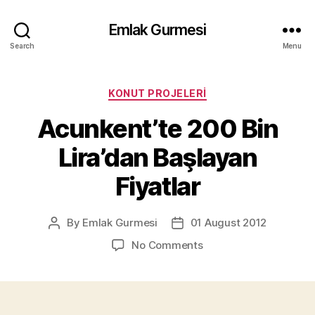
Emlak Gurmesi
Search
Menu
Categories
KONUT PROJELERI
Acunkent’te 200 Bin
Lira’dan Başlayan
Fiyatlar
By
Emlak Gurmesi
01 August 2012
Post
Post
author
date
on
No Comments
Acunkent’te
200
Bin
Lira’dan