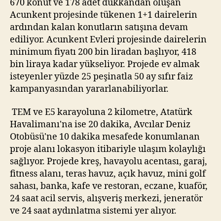
670 konut ve 178 adet dükkandan oluşan
Acunkent projesinde tükenen 1+1 dairelerin
ardından kalan konutların satışına devam
ediliyor. Acunkent Evleri projesinde dairelerin
minimum fiyatı 200 bin liradan başlıyor, 418
bin liraya kadar yükseliyor. Projede ev almak
isteyenler yüzde 25 peşinatla 50 ay sıfır faiz
kampanyasından yararlanabiliyorlar.
TEM ve E5 karayoluna 2 kilometre, Atatürk
Havalimanı'na ise 20 dakika, Avcılar Deniz
Otobüsü'ne 10 dakika mesafede konumlanan
proje alanı lokasyon itibariyle ulaşım kolaylığı
sağlıyor. Projede kreş, havayolu acentası, garaj,
fitness alanı, teras havuz, açık havuz, mini golf
sahası, banka, kafe ve restoran, eczane, kuaför,
24 saat acil servis, alışveriş merkezi, jeneratör
ve 24 saat aydınlatma sistemi yer alıyor.