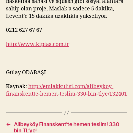
basketbol sahası ve squash gibi sosyal alanlara
sahip olan proje, Maslak’a sadece 5 dakika,
Levent’e 15 dakika uzaklıkta yükseliyor.
0212 627 67 67
http://www.kiptas.com.tr
Gülay ODABAŞI
Kaynak:
http://emlakkulisi.com/alibeykoy-
finanskentte-hemen-teslim-330-bin-tlye/132401
←
Alibeyköy Finanskent’te hemen teslim! 330
bin TL’ye!