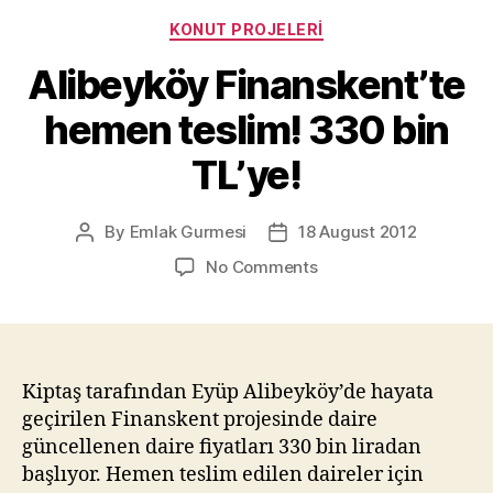
Categories
KONUT PROJELERI
Alibeyköy Finanskent’te
hemen teslim! 330 bin
TL’ye!
By
Emlak Gurmesi
18 August 2012
Post
Post
author
date
on
No Comments
Alibeyköy
Finanskent’te
hemen
teslim!
330
Kiptaş tarafından Eyüp Alibeyköy’de hayata
bin
geçirilen Finanskent projesinde daire
TL’ye!
güncellenen daire fiyatları 330 bin liradan
başlıyor. Hemen teslim edilen daireler için