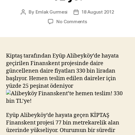
By
Emlak Gurmesi
18 August 2012
Post
Post
author
date
on
No Comments
Alibeyköy
Finanskent’te
hemen
teslim!
330
Kiptaş tarafından Eyüp Alibeyköy’de hayata
bin
geçirilen Finanskent projesinde daire
TL’ye!
güncellenen daire fiyatları 330 bin liradan
başlıyor. Hemen teslim edilen daireler için
yüzde 25 peşinat ödeniyor
Eyüp Alibeyköy’de hayata geçen KİPTAŞ
Finanskent projesi 77 bin metrekarelik alan
üzerinde yükseliyor. Oturumun bir süredir