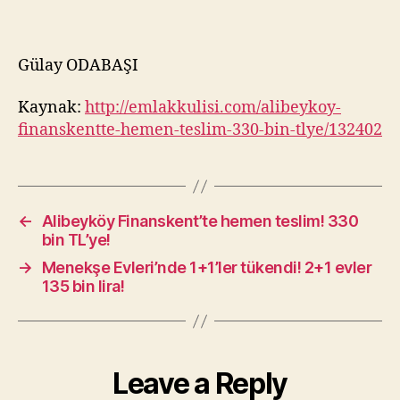
Gülay ODABAŞI
Kaynak:
http://emlakkulisi.com/alibeykoy-
finanskentte-hemen-teslim-330-bin-tlye/132402
←
Alibeyköy Finanskent’te hemen teslim! 330
bin TL’ye!
→
Menekşe Evleri’nde 1+1’ler tükendi! 2+1 evler
135 bin lira!
Leave a Reply