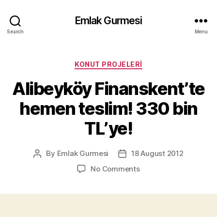
Emlak Gurmesi
Search
Menu
Categories
KONUT PROJELERI
Alibeyköy Finanskent’te
hemen teslim! 330 bin
TL’ye!
By
Emlak Gurmesi
18 August 2012
Post
Post
author
date
on
No Comments
Alibeyköy
Finanskent’te
hemen
teslim!