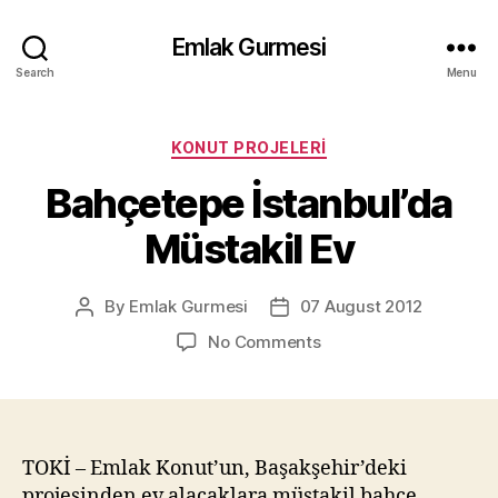
Emlak Gurmesi
Search
Menu
Categories
KONUT PROJELERI
Bahçetepe İstanbul’da
Müstakil Ev
By
Emlak Gurmesi
07 August 2012
Post
Post
author
date
on
No Comments
Bahçetepe
İstanbul’da
Müstakil
Ev
TOKİ – Emlak Konut’un, Başakşehir’deki
projesinden ev alacaklara müstakil bahçe