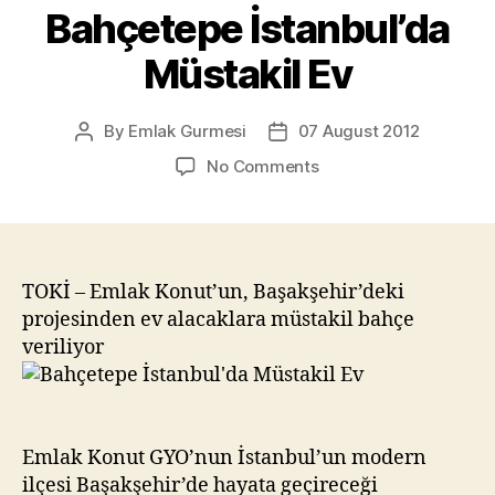
Bahçetepe İstanbul’da
Müstakil Ev
By
Emlak Gurmesi
07 August 2012
Post
Post
author
date
on
No Comments
Bahçetepe
İstanbul’da
Müstakil
Ev
TOKİ – Emlak Konut’un, Başakşehir’deki
projesinden ev alacaklara müstakil bahçe
veriliyor
Emlak Konut GYO’nun İstanbul’un modern
ilçesi Başakşehir’de hayata geçireceği