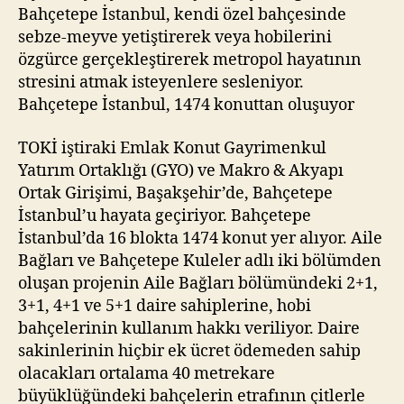
Bahçetepe İstanbul, kendi özel bahçesinde
sebze-meyve yetiştirerek veya hobilerini
özgürce gerçekleştirerek metropol hayatının
stresini atmak isteyenlere sesleniyor.
Bahçetepe İstanbul, 1474 konuttan oluşuyor
TOKİ iştiraki Emlak Konut Gayrimenkul
Yatırım Ortaklığı (GYO) ve Makro & Akyapı
Ortak Girişimi, Başakşehir’de, Bahçetepe
İstanbul’u hayata geçiriyor. Bahçetepe
İstanbul’da 16 blokta 1474 konut yer alıyor. Aile
Bağları ve Bahçetepe Kuleler adlı iki bölümden
oluşan projenin Aile Bağları bölümündeki 2+1,
3+1, 4+1 ve 5+1 daire sahiplerine, hobi
bahçelerinin kullanım hakkı veriliyor. Daire
sakinlerinin hiçbir ek ücret ödemeden sahip
olacakları ortalama 40 metrekare
büyüklüğündeki bahçelerin etrafının çitlerle