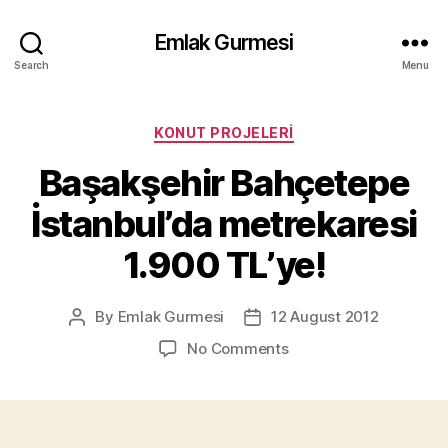
Emlak Gurmesi
Search
Menu
Categories
KONUT PROJELERI
Başakşehir Bahçetepe
İstanbul’da metrekaresi
1.900 TL’ye!
By
Emlak Gurmesi
12 August 2012
Post
Post
author
date
on
No Comments
Başakşehir
Bahçetepe
İstanbul’da
metrekaresi