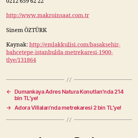
0212 659 62 22
http://www.makroinsaat.com.tr
Sinem ÖZTÜRK
Kaynak:
http://emlakkulisi.com/basaksehir-
bahcetepe-istanbulda-metrekaresi-1900-
tlye/131864
←
Dumankaya Adres Natura Konutları’nda 214
bin TL’ye!
→
Adora Villaları’nda metrekaresi 2 bin TL’ye!