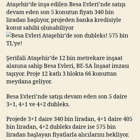
dubleks!
Ataşehir’de inşa edilen Besa Evleri’nde satışı
575
devam eden son 5 konutun fiyatı 340 bin
bin
liradan başlıyor, projeden banka kredisiyle
TL’ye!
konut sahibi olunabiliyor
Şerifali Ataşehir’de 12 bin metrekare inşaat
alanına sahip Besa Evleri, BE-SA İnşaat imzası
taşıyor. Proje 12 katlı 3 blokta 66 konuttan
meydana geliyor.
Besa Evleri’nde satışı devam eden son 5 daire
3+1, 4+1 ve 4+2 dubleks.
Projede 3+1 daire 340 bin liradan, 4+1 daire 405
bin liradan, 4+2 dubleks daire ise 575 bin
liradan başlayan fiyatlarla alıcılarını bekliyor.