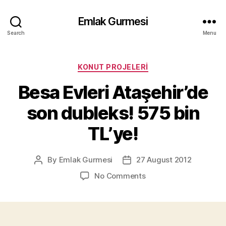
Emlak Gurmesi
Search
Menu
Categories
KONUT PROJELERI
Besa Evleri Ataşehir’de
son dubleks! 575 bin
TL’ye!
By
Emlak Gurmesi
27 August 2012
Post
Post
author
date
on
No Comments
Besa
Evleri
Ataşehir’de
son