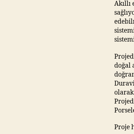
Akıllı
sağlıy
edebil
sistem
sistem
Projed
doğal 
doğram
Duravi
olarak 
Projed
Porsel
Proje 