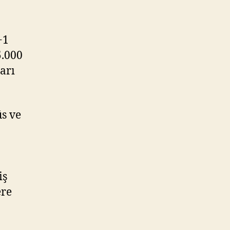
+1
5.000
arı
s ve
iş
ere