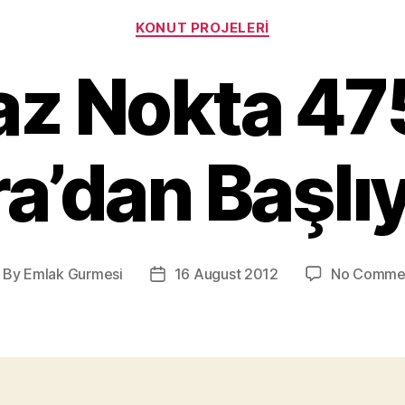
Categories
KONUT PROJELERI
z Nokta 47
ra’dan Başlı
By
Emlak Gurmesi
16 August 2012
No Comme
ost
Post
thor
date