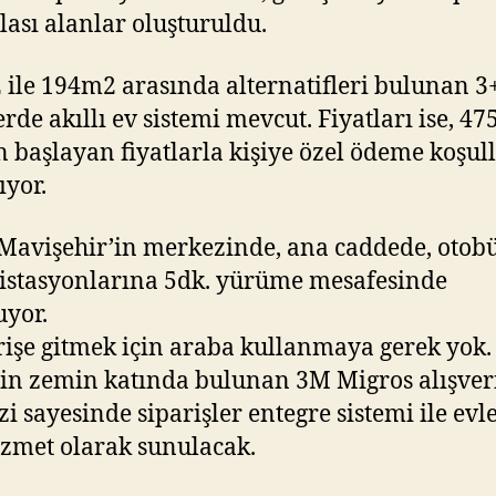
lası alanlar oluşturuldu.
ile 194m2 arasında alternatifleri bulunan 3
erde akıllı ev sistemi mevcut. Fiyatları ise, 47
n başlayan fiyatlarla kişiye özel ödeme koşull
ıyor.
 Mavişehir’in merkezinde, ana caddede, otobü
istasyonlarına 5dk. yürüme mesafesinde
yor.
rişe gitmek için araba kullanmaya gerek yok.
in zemin katında bulunan 3M Migros alışver
i sayesinde siparişler entegre sistemi ile evl
izmet olarak sunulacak.