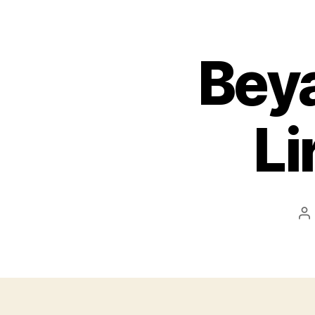
Beya
Li
P
au