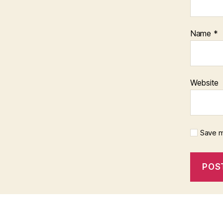
Name
*
Website
Save m