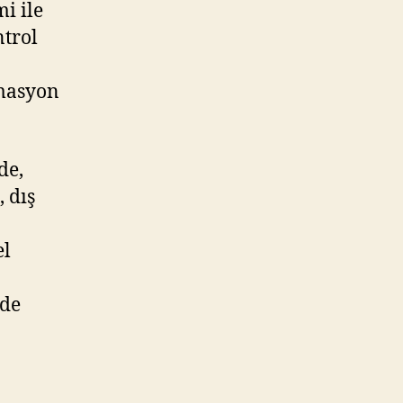
mi ile
ntrol
omasyon
de,
 dış
el
ede