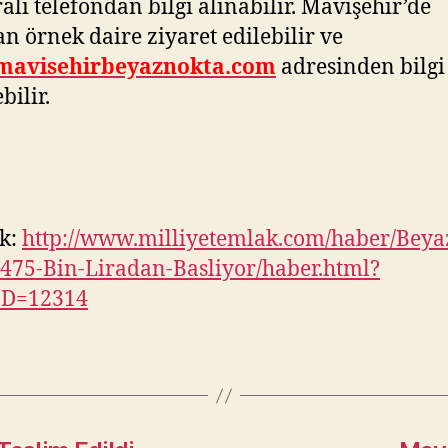
lı telefondan bilgi alınabilir. Mavişehir’de
n örnek daire ziyaret edilebilir ve
avisehirbeyaznokta.com
adresinden bilgi
bilir.
k:
http://www.milliyetemlak.com/haber/Beya
475-Bin-Liradan-Basliyor/haber.html?
ID=12314