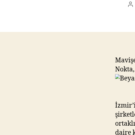
P
au
Mavişe
Nokta,
İzmir’
şirket
ortakl
daire 