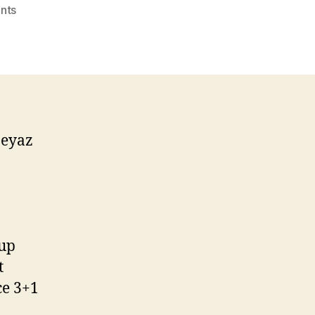
on
nts
Beyaz
Nokta
475
Bin
Lira’dan
Başlıyor
Beyaz
rup
t
ce 3+1