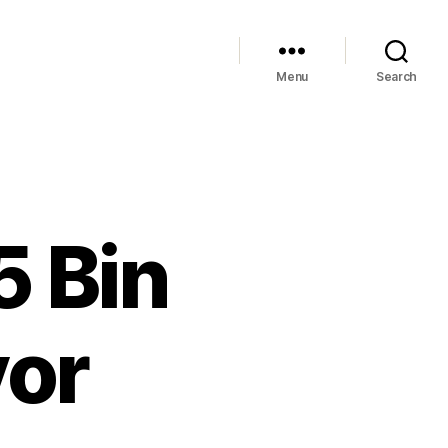
Menu
Search
5 Bin
yor