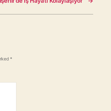
şehir’de İş Hayatı Kolaylaşıyor
→
arked
*