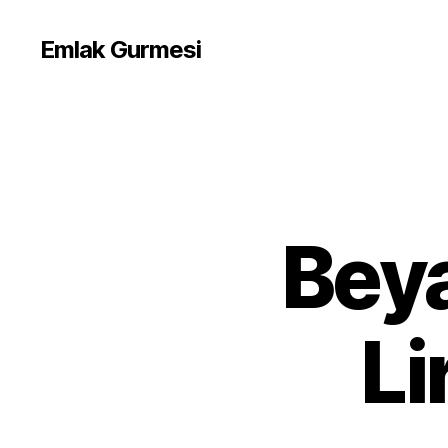
Emlak Gurmesi
Beya
Li