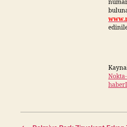
numara
buluna
www.m
edinile
Kayna
Nokta-
haber