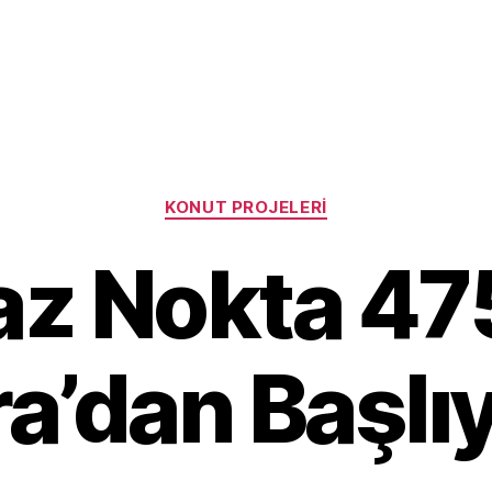
Categories
KONUT PROJELERI
z Nokta 47
ra’dan Başlı