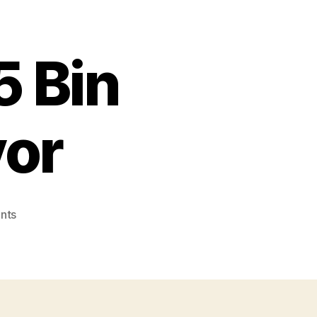
5 Bin
yor
on
nts
Beyaz
Nokta
475
Bin
Lira’dan
Başlıyor