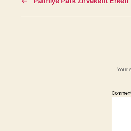
←
Palmiye Park Zirvekent Erken 
Your e
Commen