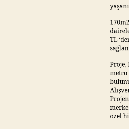
yaşanı
170m2 
dairel
TL ‘de
sağlan
Proje,
metro 
bulunu
Alışve
Projen
merkez
özel h