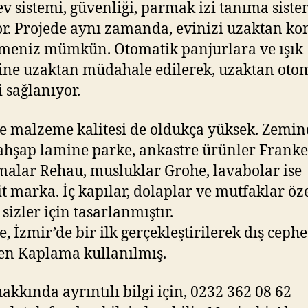
 ev sistemi, güvenliği, parmak izi tanıma siste
or. Projede aynı zamanda, evinizi uzaktan ko
meniz mümkün. Otomatik panjurlara ve ışık
ine uzaktan müdahale edilerek, uzaktan ot
i sağlanıyor.
e malzeme kalitesi de oldukça yüksek. Zemin
ahşap lamine parke, ankastre ürünler Franke,
alar Rehau, musluklar Grohe, lavabolar ise
t marka. İç kapılar, dolaplar ve mutfaklar öz
sizler için tasarlanmıştır.
e, İzmir’de bir ilk gerçekleştirilerek dış ceph
en Kaplama kullanılmış.
hakkında ayrıntılı bilgi için, 0232 362 08 62