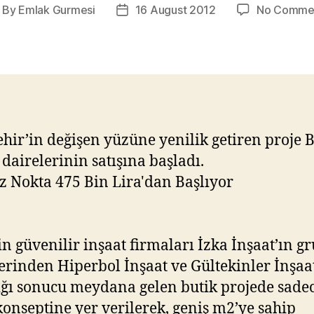
By
Emlak Gurmesi
16 August 2012
No Comme
ost
Post
thor
date
hir’in değişen yüzüne yenilik getiren proje 
 dairelerinin satışına başladı.
in güvenilir inşaat firmaları İzka İnşaat’ın g
lerinden Hiperbol İnşaat ve Gültekinler İnşaa
ığı sonucu meydana gelen butik projede sade
konseptine yer verilerek, geniş m2’ye sahip