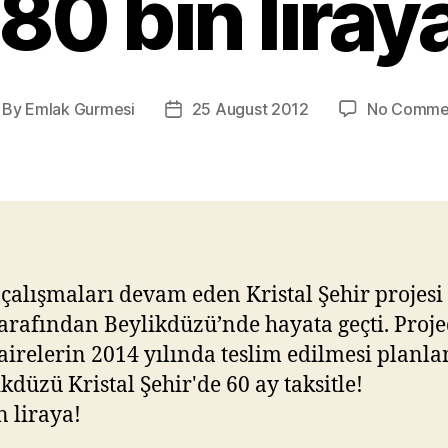
80 bin liray
By
Emlak Gurmesi
25 August 2012
No Comme
st
Post
thor
date
 çalışmaları devam eden Kristal Şehir projesi 
arafından Beylikdüzü’nde hayata geçti. Proje
airelerin 2014 yılında teslim edilmesi planla