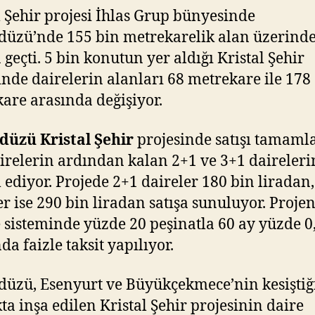
l Şehir projesi İhlas Grup bünyesinde
düzü’nde 155 bin metrekarelik alan üzerind
 geçti. 5 bin konutun yer aldığı Kristal Şehir
inde dairelerin alanları 68 metrekare ile 178
are arasında değişiyor.
düzü Kristal Şehir
projesinde satışı tamam
irelerin ardından kalan 2+1 ve 3+1 dairelerin
ediyor. Projede 2+1 daireler 180 bin liradan,
er ise 290 bin liradan satışa sunuluyor. Proje
sisteminde yüzde 20 peşinatla 60 ay yüzde 0
da faizle taksit yapılıyor.
düzü, Esenyurt ve Büyükçekmece’nin kesiştiğ
ta inşa edilen Kristal Şehir projesinin daire