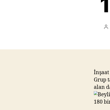
1
Po
au
İnşaat
Grup t
alan d