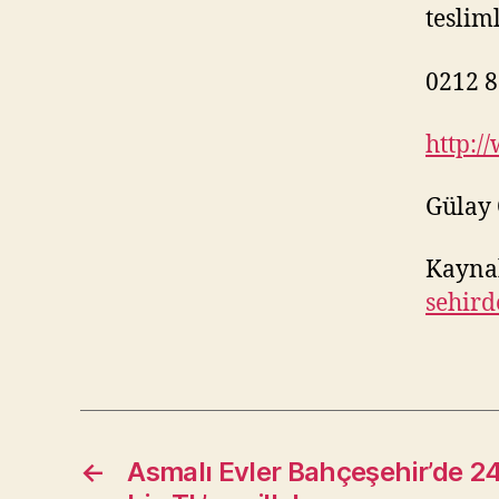
teslim
0212 8
http:/
Gülay
Kayna
sehird
←
Asmalı Evler Bahçeşehir’de 24 