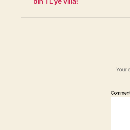
bin TL’ye villa!
Your e
Commen