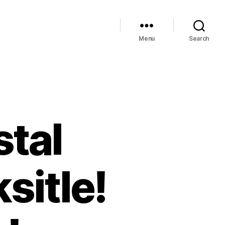
Menu
Search
stal
sitle!