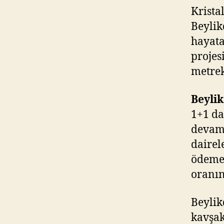
Krista
Beylik
hayata
projes
metrek
Beylik
1+1 da
devam 
dairel
ödeme 
oranın
Beylik
kavşak