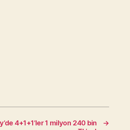
’de 4+1+1’ler 1 milyon 240 bin
→