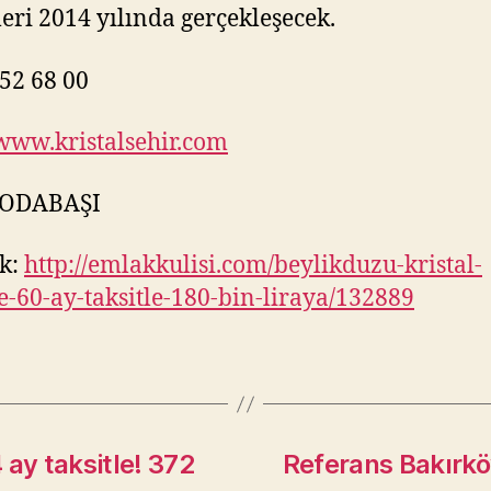
leri 2014 yılında gerçekleşecek.
52 68 00
/www.kristalsehir.com
 ODABAŞI
k:
http://emlakkulisi.com/beylikduzu-kristal-
e-60-ay-taksitle-180-bin-liraya/132889
ay taksitle! 372
Referans Bakırköy