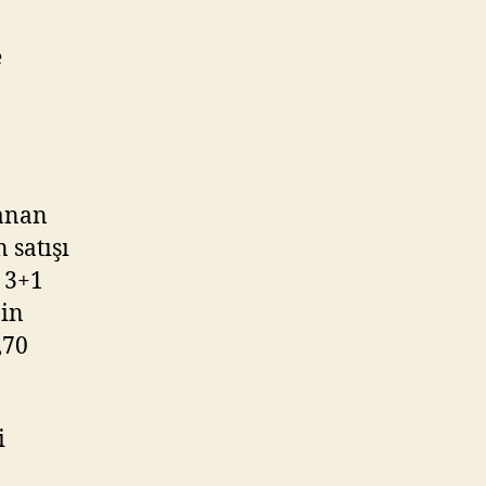
e
lanan
 satışı
 3+1
nin
,70
i