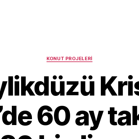
Categories
KONUT PROJELERI
likdüzü Kri
’de 60 ay tak