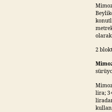
Mimoza
Beylik
konutl
metrek
olarak
2 blok
Mimoz
sürüyo
Mimoza
lira; 
lirada
kullan