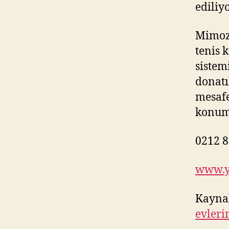
ediliyo
Mimoza
tenis 
sistem
donatı
mesafe
konum
0212 8
www.y
Kayna
evleri