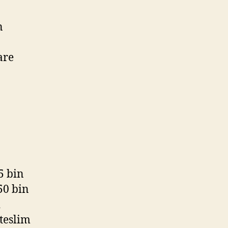
n
are
5 bin
50 bin
i
teslim