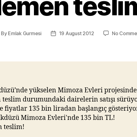
emen tesli
By
Emlak Gurmesi
19 August 2012
No Comme
ost
Post
thor
date
düzü’nde yükselen Mimoza Evleri projesinde
teslim durumundaki dairelerin satışı sürüyo
e fiyatlar 135 bin liradan başlangıç gösteriyo