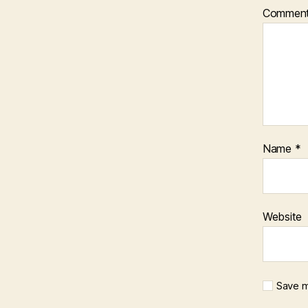
Commen
Name
*
Website
Save m