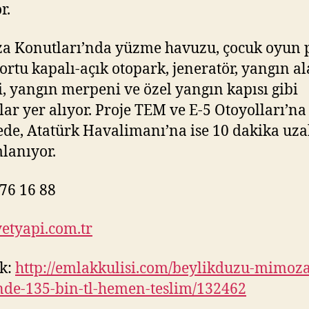
r.
 Konutları’nda yüzme havuzu, çocuk oyun p
kortu kapalı-açık otopark, jeneratör, yangın a
i, yangın merpeni ve özel yangın kapısı gibi
lar yer alıyor. Proje TEM ve E-5 Otoyolları’na
de, Atatürk Havalimanı’na ise 10 dakika uza
lanıyor.
76 16 88
etyapi.com.tr
k:
http://emlakkulisi.com/beylikduzu-mimoza
nde-135-bin-tl-hemen-teslim/132462