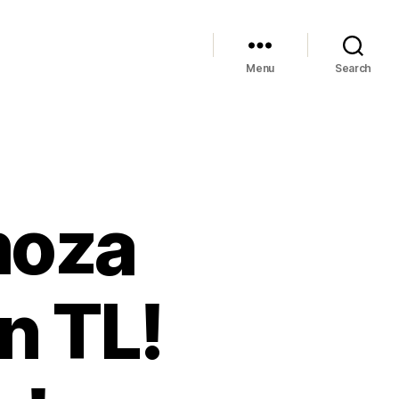
Menu
Search
moza
n TL!