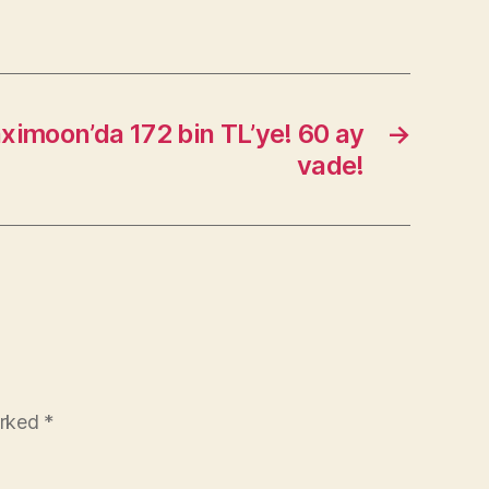
imoon’da 172 bin TL’ye! 60 ay
→
vade!
arked
*