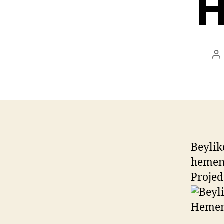
H
P
au
Beylik
hemen 
Projed