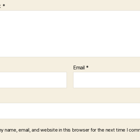
t
*
Email
*
y name, email, and website in this browser for the next time I com