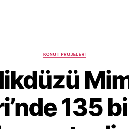
Categories
KONUT PROJELERI
likdüzü Mi
ri’nde 135 bi