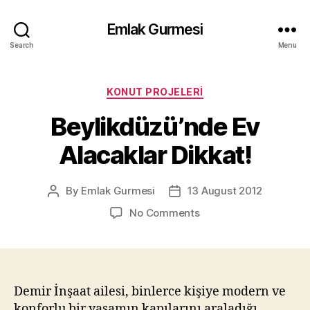
Emlak Gurmesi
Search
Menu
Categories
KONUT PROJELERI
Beylikdüzü’nde Ev
Alacaklar Dikkat!
By
Emlak Gurmesi
13 August 2012
Post
Post
author
date
on
No Comments
Beylikdüzü’nde
Ev
Alacaklar
Dikkat!
Demir İnşaat ailesi, binlerce kişiye modern ve
konforlu bir yaşamın kapılarını araladığı