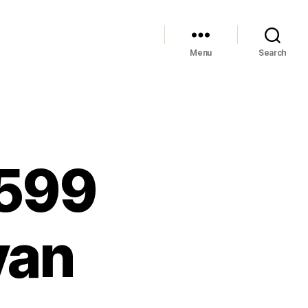
Menu
Search
 599
yan