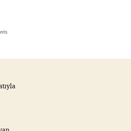
on
nts
Bulut
İnşaat’ta
599
Lira’dan
Başlayan
Taksitler
atıyla
ayan