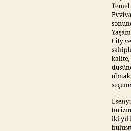
Temel 
Evviva
sonund
Yaşam 
City v
sahipl
kalite
düşüne
olmak 
seçene
Esenyu
turizm
iki yı
buluşt