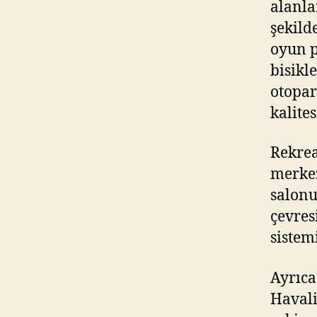
alanla
şekild
oyun p
bisikl
otopar
kalite
Rekrea
merkez
salonu
çevres
sistem
Ayrıca
Havali