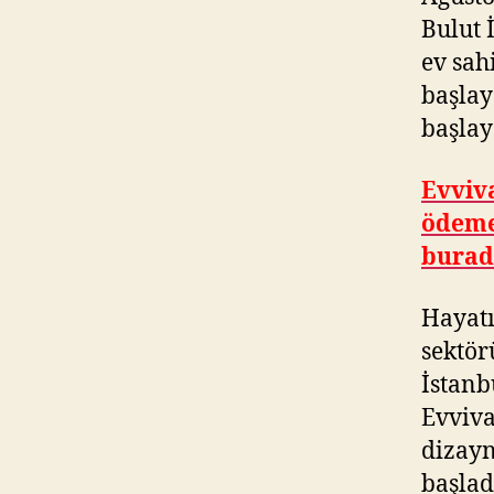
Bulut 
ev sah
başlay
başlay
Evviva
ödeme 
burad
Hayatı
sektör
İstanb
Evviva
dizayn
başlad