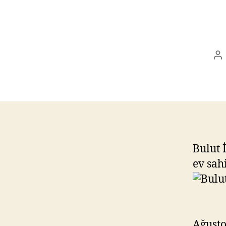
Po
au
Bulut 
ev sah
Ağusto