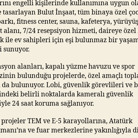
rını engelli kişilerinde kullanımına uygun o
e tasarlayan Bulut İnşaat, tüm binaya özel ço
arkı, fitness center, sauna, kafeterya, yürüyü
et alanı, 7/24 resepsiyon hizmeti, daireye özel
k ile ev sahipleri için eşi bulunmaz bir yaşa
si sunuyor.
syon alanları, kapalı yüzme havuzu ve spor
inin bulunduğu projelerde, özel amaçlı topl
 da bulunuyor. Lobi, güvenlik görevlileri ve 
indeki belirli noktalarda kameralı güvenlik
iyle 24 saat koruma sağlanıyor.
 projeler TEM ve E-5 karayollarına, Atatürk
manı’na ve fuar merkezlerine yakınlığıyla d