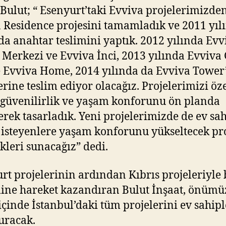
Bulut; “ Esenyurt’taki Evviva projelerimizde
 Residence projesini tamamladık ve 2011 yıl
a anahtar teslimini yaptık. 2012 yılında Evv
Merkezi ve Evviva İnci, 2013 yılında Evviv
e Evviva Home, 2014 yılında da Evviva Tower’
erine teslim ediyor olacağız. Projelerimizi öze
, güvenilirlik ve yaşam konforunu ön planda
rek tasarladık. Yeni projelerimizde de ev sah
isteyenlere yaşam konforunu yükseltecek pr
kleri sunacağız” dedi.
rt projelerinin ardından Kıbrıs projeleriyle 
ine hareket kazandıran Bulut İnşaat, önümü
l içinde İstanbul’daki tüm projelerini ev sahipl
uracak.