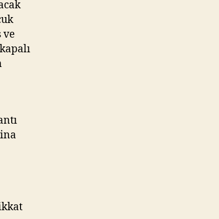
lacak
cuk
ş ve
 kapalı
m
antı
bina
ikkat