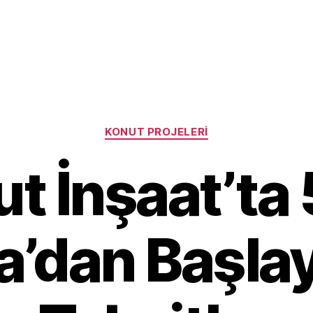
Categories
KONUT PROJELERI
ut İnşaat’ta
ra’dan Başla