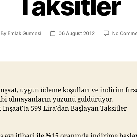
Taksitler
By
Emlak Gurmesi
06 August 2012
No Comme
st
Post
thor
date
İnşaat, uygun ödeme koşulları ve indirim fırs
ibi olmayanların yüzünü güldürüyor.
s ayı itibari ile %15 oranında indirime başl