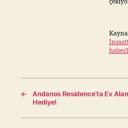
çekiyo
Kayna
Insaat
haber
←
Andanos Residence’ta Ev Ala
Hediye!