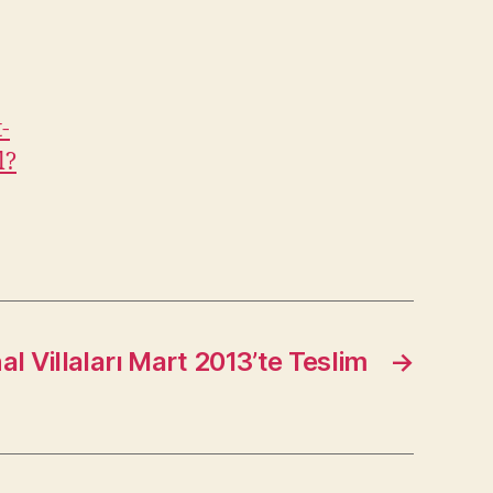
-
l?
l Villaları Mart 2013’te Teslim
→