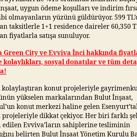
İnşaat, uygun ödeme koşulları ve indirim fırs
ibi olmayanların yüzünü güldürüyor. 599 TL
an taksitlerle 1+1 residence daireler 60,350 
an fiyatlarla satışa sunuluyor.
 Green City ve Evviva İnci hakkında fiyatl
kolaylıkları, sosyal donatılar ve tüm det
a!
 kolaylaştıran konut projeleriyle gayrimenku
ünün yükselen markalarından Bulut İnşaat,
ul’un konut merkezi haline gelen Esenyurt’ta
 projeleriyle dikkat çekiyor. Her biri farklı şe
 edilen Evviva’ların sahiplerine tesliminin
ığını belirten Bulut İnşaat Yönetim Kurulu B