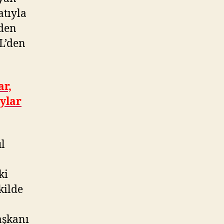
atıyla
’den
TL’den
ar,
aylar
l
ki
kilde
aşkanı