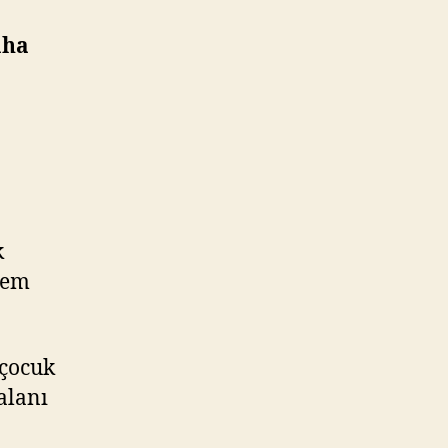
aha
k
rem
 çocuk
alanı