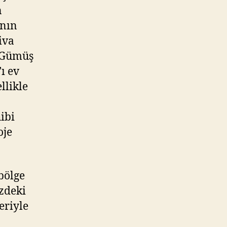
n
ının
iva
a Gümüş
ı ev
llikle
ibi
oje
bölge
zdeki
eriyle