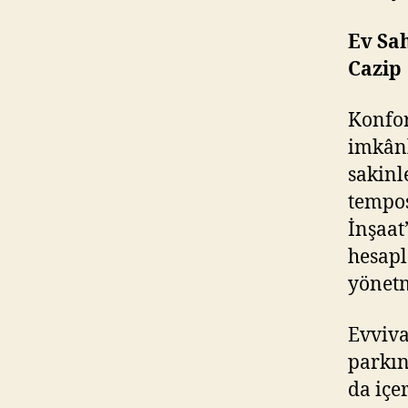
Ev Sa
Cazip
Konfor
imkânl
sakinl
tempos
İnşaat
hesapl
yönetm
Evviva
parkın
da içe