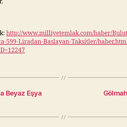
r.
k:
http://www.milliyetemlak.com/haber/Bulut
ta-599-Liradan-Baslayan-Taksitler/haber.htm
ID=12247
na Beyaz Eşya
Gölmaha