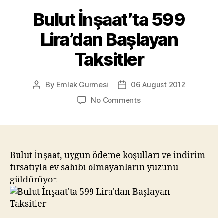
Bulut İnşaat’ta 599
Lira’dan Başlayan
Taksitler
By
Emlak Gurmesi
06 August 2012
Post
Post
author
date
on
No Comments
Bulut
İnşaat’ta
599
Lira’dan
Başlayan
Bulut İnşaat, uygun ödeme koşulları ve indirim
Taksitler
fırsatıyla ev sahibi olmayanların yüzünü
güldürüyor.