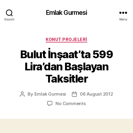
Emlak Gurmesi
Search
Menu
Categories
KONUT PROJELERI
Bulut İnşaat’ta 599
Lira’dan Başlayan
Taksitler
By
Emlak Gurmesi
06 August 2012
Post
Post
author
date
on
No Comments
Bulut
İnşaat’ta
599
Lira’dan