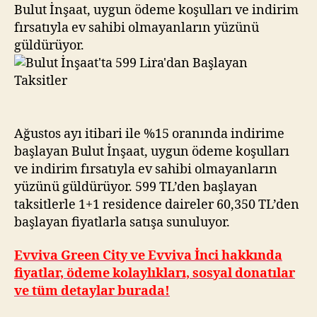
Başlayan
Bulut İnşaat, uygun ödeme koşulları ve indirim
Taksitler
fırsatıyla ev sahibi olmayanların yüzünü
güldürüyor.
Ağustos ayı itibari ile %15 oranında indirime
başlayan Bulut İnşaat, uygun ödeme koşulları
ve indirim fırsatıyla ev sahibi olmayanların
yüzünü güldürüyor. 599 TL’den başlayan
taksitlerle 1+1 residence daireler 60,350 TL’den
başlayan fiyatlarla satışa sunuluyor.
Evviva Green City ve Evviva İnci hakkında
fiyatlar, ödeme kolaylıkları, sosyal donatılar
ve tüm detaylar burada!