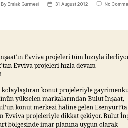
By
Emlak Gurmesi
31 August 2012
No Comme
ost
Post
thor
date
İnşaat’ın Evviva projeleri tüm hızıyla ilerliy
 kolaylaştıran konut projeleriyle gayrimenku
ünün yükselen markalarından Bulut İnşaat,
ul’un konut merkezi haline gelen Esenyurt’ta
n Evviva projeleriyle dikkat çekiyor. Bulut İn
rt bölgesinde imar planına uygun olarak