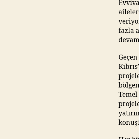
Evviva
ailele
veriyo
fazla 
devam 
Geçen 
Kıbrıs
projel
bölgen
Temel 
projel
yatırı
konuş