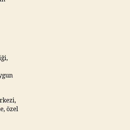
ği,
uygun
n
rkezi,
e, özel