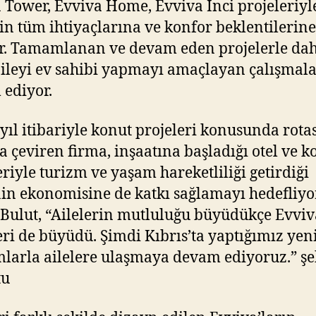
 Tower, Evviva Home, Evviva İnci projeleriyl
rin tüm ihtiyaçlarına ve konfor beklentilerin
r. Tamamlanan ve devam eden projelerle da
aileyi ev sahibi yapmayı amaçlayan çalışmala
ediyor.
yıl itibariyle konut projeleri konusunda rota
’a çeviren firma, inşaatına başladığı otel ve k
eriyle turizm ve yaşam hareketliliği getirdiği
in ekonomisine de katkı sağlamayı hedefliyor
Bulut, “Ailelerin mutluluğu büyüdükçe Evviv
eri de büyüdü. Şimdi Kıbrıs’ta yaptığımız yen
mlarla ailelere ulaşmaya devam ediyoruz.” ş
tu