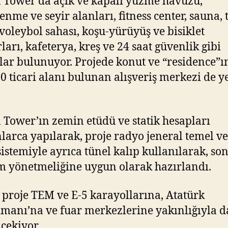
 Tower’da açık ve kapalı yüzme havuzu,
enme ve seyir alanları, fitness center, sauna, 
 voleybol sahası, koşu-yürüyüş ve bisiklet
ları, kafeterya, kreş ve 24 saat güvenlik gibi
lar bulunuyor. Projede konut ve “residence”ı
20 ticari alanı bulunan alışveriş merkezi de y
 Tower’ın zemin etüdü ve statik hesapları
arca yapılarak, proje radyo jeneral temel ve
sistemiyle ayrıca tünel kalıp kullanılarak, so
 yönetmeliğine uygun olarak hazırlandı.
 proje TEM ve E-5 karayollarına, Atatürk
manı’na ve fuar merkezlerine yakınlığıyla d
 çekiyor.