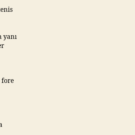
tenis
n yanı
er
 fore
n
a