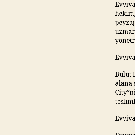
Evviva
hekim,
peyzaj
uzmanl
yönetm
Evviva
Bulut 
alana 
City”n
teslim
Evviv