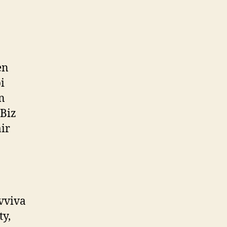
en
i
an
“Biz
ir
Evviva
ty,