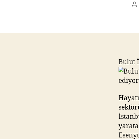
P
au
Bulut 
Hayatı
sektör
İstanb
yarata
Esenyu