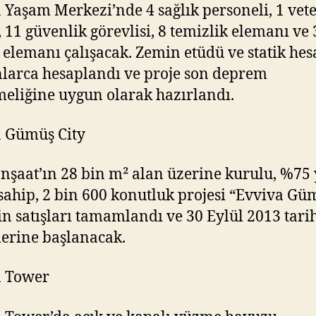
 Yaşam Merkezi’nde 4 sağlık personeli, 1 vet
 11 güvenlik görevlisi, 8 temizlik elemanı ve 
 elemanı çalışacak. Zemin etüdü ve statik hes
arca hesaplandı ve proje son deprem
eliğine uygun olarak hazırlandı.
 Gümüş City
İnşaat’ın 28 bin m² alan üzerine kurulu, %75 
sahip, 2 bin 600 konutluk projesi “Evviva Gü
in satışları tamamlandı ve 30 Eylül 2013 tari
lerine başlanacak.
a Tower