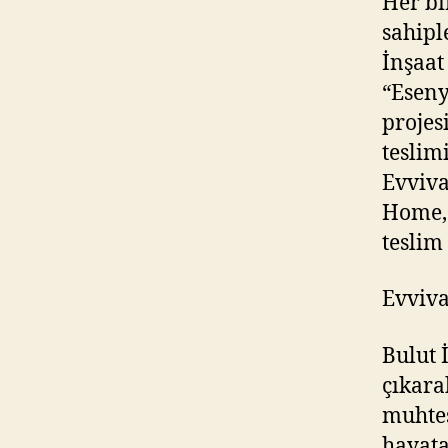
Her bi
sahipl
İnşaat
“Eseny
projes
teslim
Evviva
Home, 
teslim 
Evviv
Bulut 
çıkara
muhteş
hayata