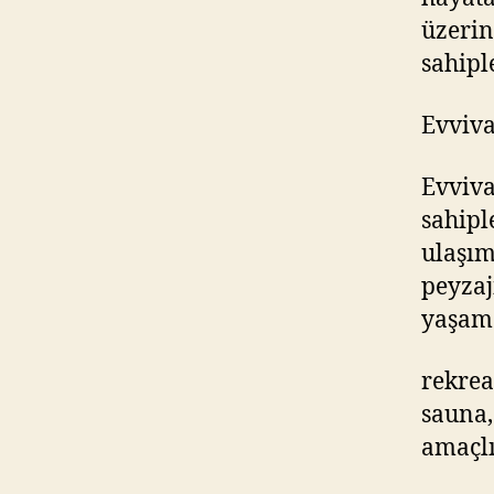
üzerin
sahipl
Evviv
Evviva
sahipl
ulaşım
peyzaj
yaşam 
rekrea
sauna,
amaçlı