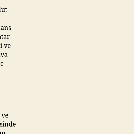
lut
dans
htar
i ve
iva
ne
 ve
esinde
an