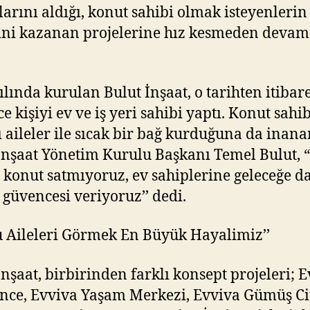
larını aldığı, konut sahibi olmak isteyenlerin
ni kazanan projelerine hız kesmeden devam
.
ılında kurulan Bulut İnşaat, o tarihten itibar
e kişiyi ev ve iş yeri sahibi yaptı. Konut sahib
ı aileler ile sıcak bir bağ kurduğuna da inan
İnşaat Yönetim Kurulu Başkanı Temel Bulut, 
 konut satmıyoruz, ev sahiplerine geleceğe da
güvencesi veriyoruz’’ dedi.
u Aileleri Görmek En Büyük Hayalimiz’’
İnşaat, birbirinden farklı konsept projeleri; 
nce, Evviva Yaşam Merkezi, Evviva Gümüş Ci