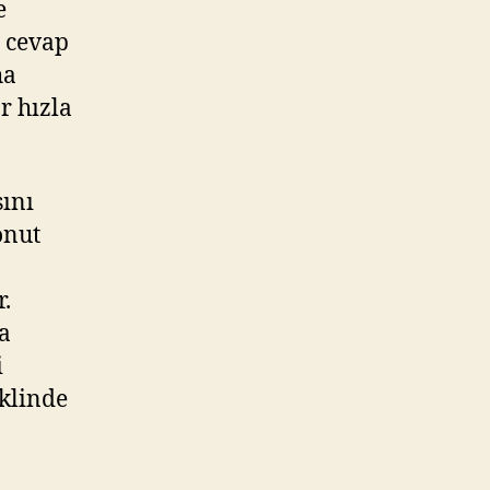
e
e cevap
ha
r hızla
sını
onut
.
a
i
eklinde