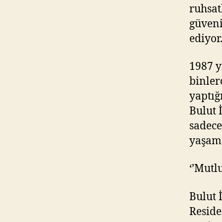
ruhsat
güveni
ediyor
1987 y
binlerc
yaptığ
Bulut 
sadece
yaşam 
‘’Mutl
Bulut 
Reside