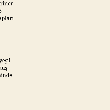
eriner
3
apları
yeşil
müş
hinde