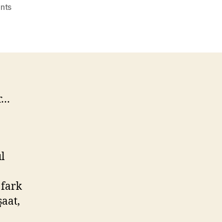
on
nts
Bulut’tan
Evviva
projeleri
hızla
devam
ediyor!
or…
l
 fark
şaat,