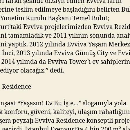
ri farklı şekilde dizayn edilen Evviva’ların
erine teslim edilmeye başladığını belirten Bu
 Yönetim Kurulu Başkanı Temel Bulut;
urt’taki Evviva projelerimizden Evviva Rezi
ini tamamladık ve 2011 yılının sonunda ana
ini yaptık. 2012 yılında Evviva Yaşam Merkez
 İnci, 2013 yılında Evviva Gümüş City ve Evv
2014 yılında da Evviva Tower’ı ev sahipleri
ediyor olacağız.’’ dedi.
a Residence
İnşaat “Yaşasın! Ev Bu İşte…” sloganıyla yola
k konforu, güveni, kaliteyi, ulaşım rahatlığını
em peyzajı Evviva Residence konseptli proj
 geçirdi. İstanbul Esenyurt’ta 4 bin 700 m² al