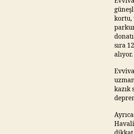
Evviva
güneşl
kortu,
parkur
donatı
sıra 1
alıyor.
Evviva
uzmanl
kazık 
deprem
Ayrıca
Havali
dikkat