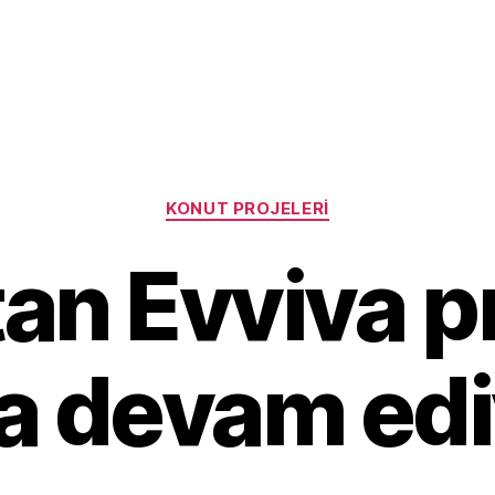
Categories
KONUT PROJELERI
tan Evviva pr
la devam edi