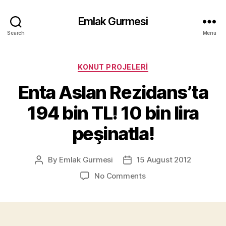
Emlak Gurmesi
Search
Menu
Categories
KONUT PROJELERI
Enta Aslan Rezidans’ta
194 bin TL! 10 bin lira
peşinatla!
By
Emlak Gurmesi
15 August 2012
Post
Post
author
date
on
No Comments
Enta
Aslan
Rezidans’ta
194