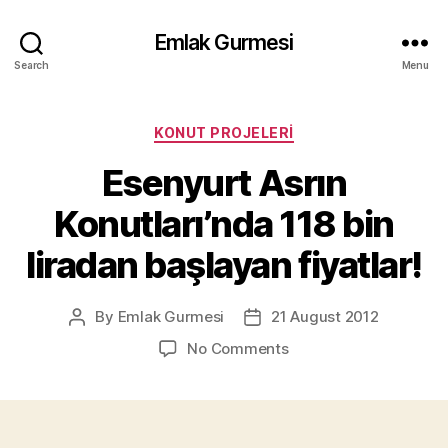
Emlak Gurmesi
Search
Menu
Categories
KONUT PROJELERI
Esenyurt Asrın
Konutları’nda 118 bin
liradan başlayan fiyatlar!
By
Emlak Gurmesi
21 August 2012
Post
Post
author
date
on
No Comments
Esenyurt
Asrın
Konutları’nda
118