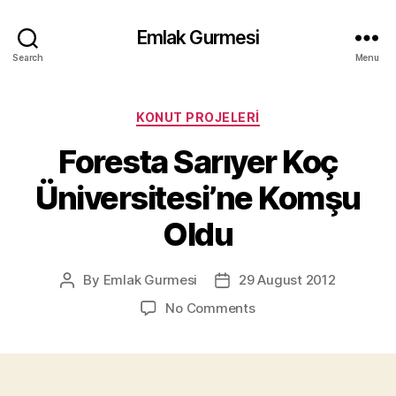
Emlak Gurmesi
Search
Menu
Categories
KONUT PROJELERI
Foresta Sarıyer Koç
Üniversitesi’ne Komşu
Oldu
By
Emlak Gurmesi
29 August 2012
Post
Post
author
date
on
No Comments
Foresta
Sarıyer
Koç
Üniversitesi’ne