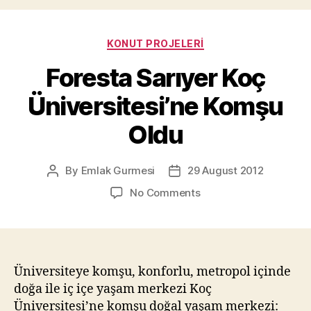
Categories
KONUT PROJELERI
Foresta Sarıyer Koç
Üniversitesi’ne Komşu
Oldu
By
Emlak Gurmesi
29 August 2012
Post
Post
author
date
on
No Comments
Foresta
Sarıyer
Koç
Üniversitesi’ne
Komşu
Üniversiteye komşu, konforlu, metropol içinde
Oldu
doğa ile iç içe yaşam merkezi Koç
Üniversitesi’ne komşu doğal yaşam merkezi: