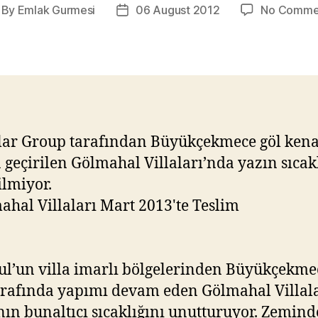
By
Emlak Gurmesi
06 August 2012
No Comme
st
Post
thor
date
lar Group tarafından Büyükçekmece göl ken
 geçirilen Gölmahal Villaları’nda yazın sıcak
ilmiyor.
ul’un villa imarlı bölgelerinden Büyükçekme
trafında yapımı devam eden Gölmahal Villala
nın bunaltıcı sıcaklığını unutturuyor. Zemin