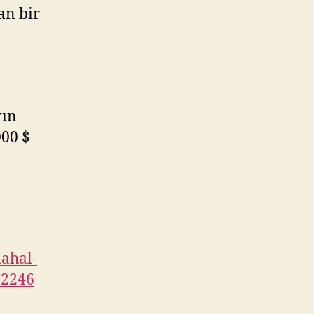
an bir
rın
000 $
ahal-
12246