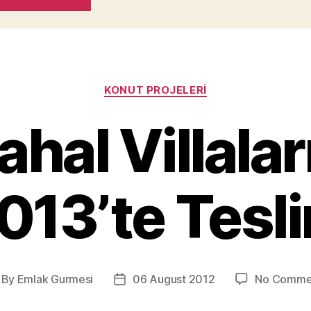
Categories
KONUT PROJELERI
hal Villalar
013’te Tesl
By
Emlak Gurmesi
06 August 2012
No Comme
st
Post
thor
date