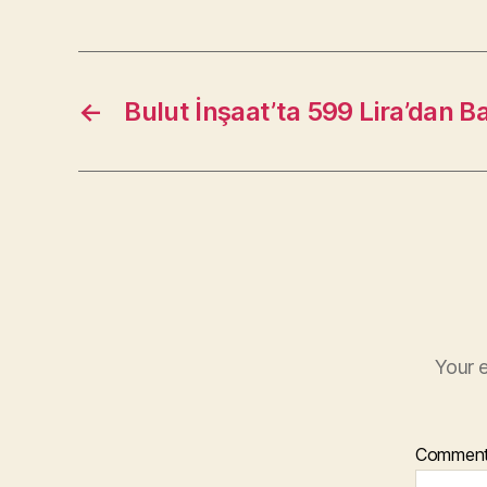
←
Bulut İnşaat’ta 599 Lira’dan B
Your e
Commen