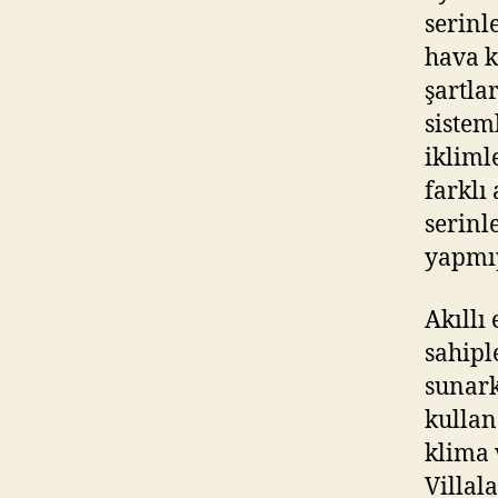
serinl
hava k
şartla
sistem
ikliml
farklı
serinl
yapmıy
Akıllı
sahipl
sunark
kullan
klima 
Villala