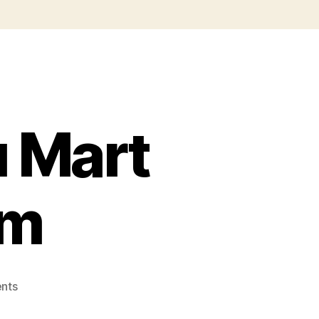
ı Mart
im
on
nts
Gölmahal