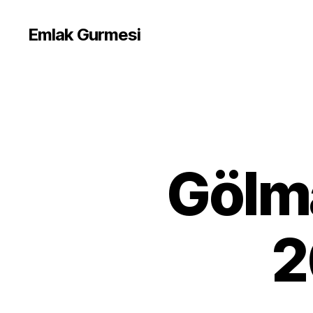
Emlak Gurmesi
Gölma
2