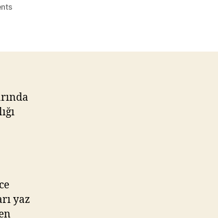
on
nts
Gölmahal
Villaları
Mart
2013’te
Teslim
arında
lığı
ce
rı yaz
den