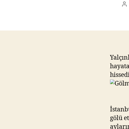
Po
au
Yalçın
hayata
hissed
İstanb
gölü e
ayları