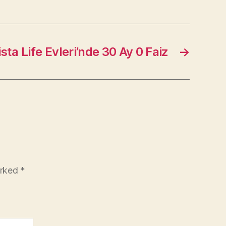
sta Life Evleri’nde 30 Ay 0 Faiz
→
arked
*