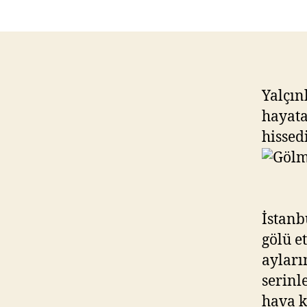
Yalçın
hayata
hissed
İstanb
gölü e
ayları
serinl
hava k