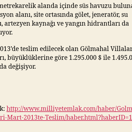
metrekarelik alanda içinde süs havuzu bulun
syon alanı, site ortasında gölet, jeneratör, su
, artezyen kaynağı ve yangın hidrantları da
yor.
013’de teslim edilecek olan Gölmahal Villala
arı, büyüklüklerine göre 1.295.000 $ ile 1.495.
da değişiyor.
k:
http://www.milliyetemlak.com/haber/Golm
ari-Mart-2013te-Teslim/haber.html?haberID=