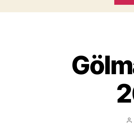
Gölma
2
Po
au