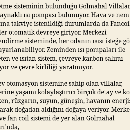
etme sisteminin bulunduğu Gölmahal Villalar
aynaklı ısı pompası bulunuyor. Hava ve nem
rına takviye istenildiği durumlarda da Fancoi
ler otomatik devreye giriyor. Merkezi
endirme sisteminde, her odanın ısısı isteğe g
 ayarlanabiliyor. Zeminden ısı pompaları ile
eten ve ısıtan sistem, çevreye karbon salımı
or ve çevre kirliliği yaratmıyor.
 ev otomasyon sistemine sahip olan villalar,
erine yaşamı kolaylaştırıcı birçok detay ve k
en, rüzgarın, suyun, güneşin, havanın enerji
arak doğadan aldığını doğaya veriyor. Merke
ve fan coil sistemi de yer alan Gölmahal
rı’nda,