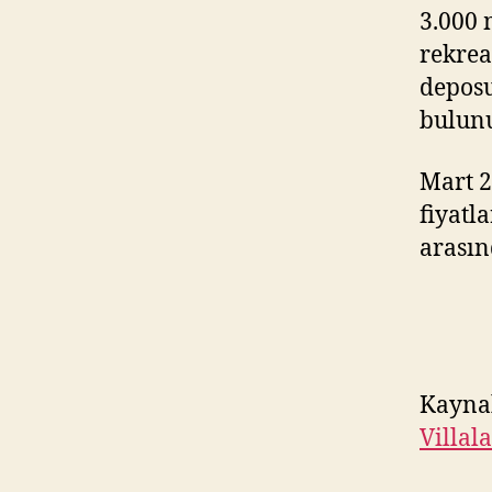
3.000 
rekrea
deposu
bulunu
Mart 2
fiyatl
arasın
Kayna
Villal