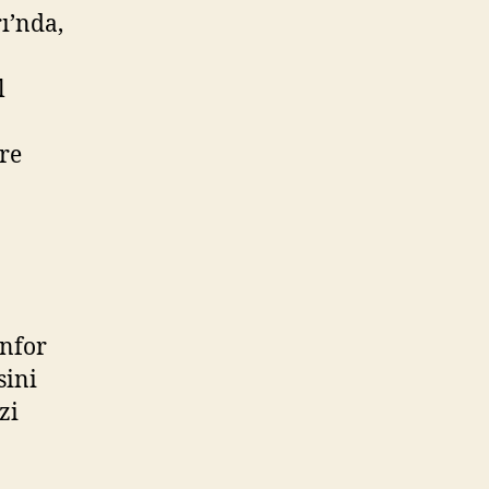
ı’nda,
l
öre
onfor
sini
zi