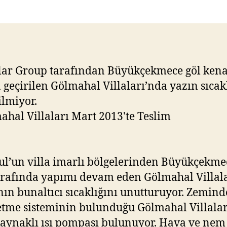
lar Group tarafından Büyükçekmece göl ken
 geçirilen Gölmahal Villaları’nda yazın sıcak
ilmiyor.
ul’un villa imarlı bölgelerinden Büyükçekme
trafında yapımı devam eden Gölmahal Villala
nın bunaltıcı sıcaklığını unutturuyor. Zemin
etme sisteminin bulunduğu Gölmahal Villalar
aynaklı ısı pompası bulunuyor. Hava ve nem