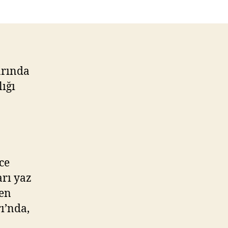
Villaları
Mart
2013’te
Teslim
arında
lığı
ce
rı yaz
den
ı’nda,