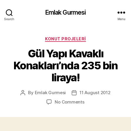
Emlak Gurmesi
Search
Menu
Categories
KONUT PROJELERI
Gül Yapı Kavaklı
Konakları’nda 235 bin
liraya!
By
Emlak Gurmesi
11 August 2012
Post
Post
author
date
on
No Comments
Gül
Yapı
Kavaklı
Konakları’nda