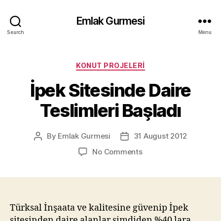
Emlak Gurmesi
Search
Menu
Categories
KONUT PROJELERI
İpek Sitesinde Daire
Teslimleri Başladı
By
Emlak Gurmesi
31 August 2012
Post
Post
author
date
on
No Comments
İpek
Sitesinde
Daire
Teslimleri
Başladı
Türksal İnşaata ve kalitesine güvenip İpek
sitesinden daire alanlar şimdiden %40 lara