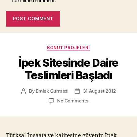
next time I comment.
Categories
KONUT PROJELERI
İpek Sitesinde Daire
Teslimleri Başladı
By
Emlak Gurmesi
31 August 2012
Post
Post
author
date
on
No Comments
İpek
Sitesinde
Daire
Teslimleri
Başladı
Türksal İnşaata ve kalitesine güvenip İpek