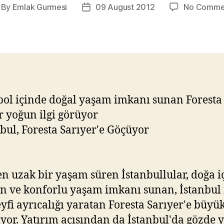
By
Emlak Gurmesi
09 August 2012
No Comme
st
Post
thor
date
ol içinde doğal yaşam imkanı sunan Foresta
r yoğun ilgi görüyor
en uzak bir yaşam süren İstanbullular, doğa i
 ve konforlu yaşam imkanı sunan, İstanbul 
eyfi ayrıcalığı yaratan Foresta Sarıyer'e büyük
iyor. Yatırım açısından da İstanbul'da gözde