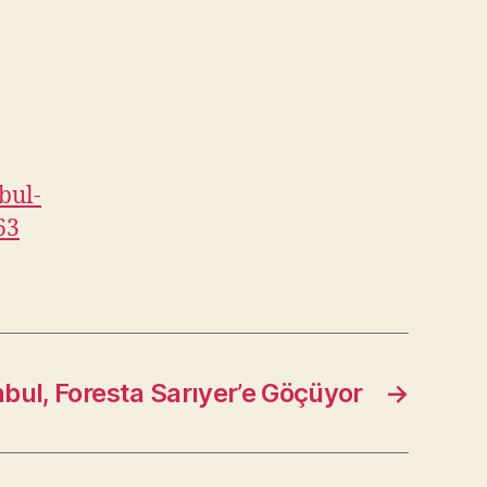
bul-
63
nbul, Foresta Sarıyer’e Göçüyor
→