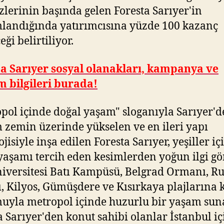
lerinin başında gelen Foresta Sarıyer'in
andığında yatırımcısına yüzde 100 kazanç
eği belirtiliyor.
a Sarıyer sosyal olanakları, kampanya ve
im bilgileri burada!
pol içinde doğal yaşam" sloganıyla Sarıyer'd
 zemin üzerinde yükselen ve en ileri yapı
jisiyle inşa edilen Foresta Sarıyer, yeşiller iç
yaşamı tercih eden kesimlerden yoğun ilgi gö
iversitesi Batı Kampüsü, Belgrad Ormanı, R
, Kilyos, Gümüşdere ve Kısırkaya plajlarına
yla metropol içinde huzurlu bir yaşam su
a Sarıyer'den konut sahibi olanlar İstanbul i