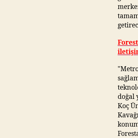
merkez
tamaml
getirec
Forest
iletiş
"Metro
sağlam
teknolo
doğal 
Koç Ün
Kavağı
konumu
Forest