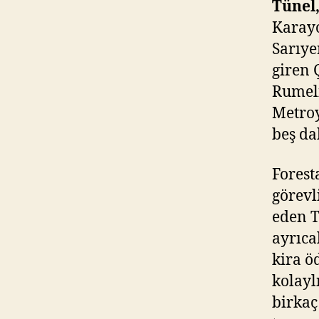
Tünel,
Karayo
Sarıye
giren 
Rumeli
Metroy
beş da
Forest
görevl
eden T
ayrıca
kira ö
kolayl
birkaç 