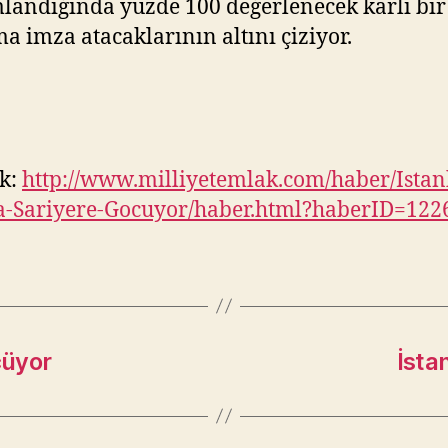
andığında yüzde 100 değerlenecek karlı bir
ma imza atacaklarının altını çiziyor.
k:
http://www.milliyetemlak.com/haber/Istan
a-Sariyere-Gocuyor/haber.html?haberID=122
çüyor
İsta