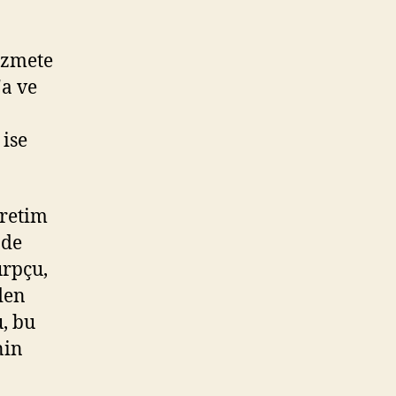
hizmete
'a ve
 ise
ğretim
ade
urpçu,
den
, bu
nin