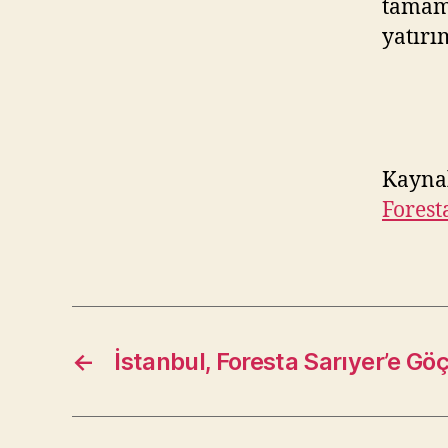
tamaml
yatırı
Kayna
Forest
←
İstanbul, Foresta Sarıyer’e Gö