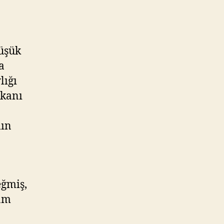
düşük
a
lığı
şkanı
mın
eğmiş,
şam