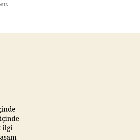
on
nts
İstanbul,
Foresta
Sarıyer’e
Göçüyor
çinde
içinde
 ilgi
 yaşam