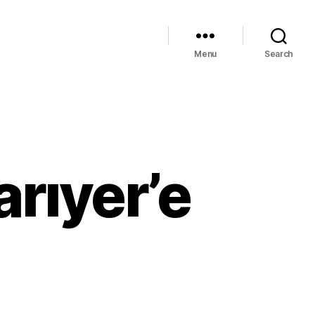
Menu
Search
arıyer’e