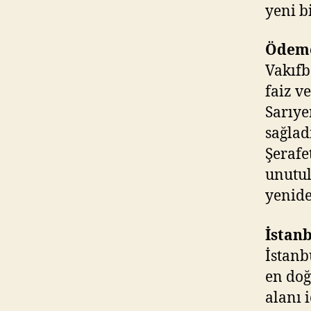
yeni b
Ödeme 
Vakıfb
faiz v
Sarıye
sağlad
Şerafe
unutul
yenide
İstan
İstanb
en doğ
alanı 