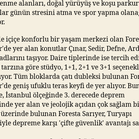
enme alanları, doğal yürüyüş ve koşu parkur
ar günün stresini atma ve spor yapma olana
r.
le içiçe konforlu bir yaşam merkezi olan Fore
r'de yer alan konutlar Çınar, Sedir, Defne, Ard
adlarını taşıyor. Daire tiplerinde ise tercih ed
tarzına göre stüdyo, 1+1, 2+1 ve 3+1 seçenekl
yor. Tüm bloklarda çatı dubleksi bulunan Fo
r'de geniş ufuklu teras keyfi de yer alıyor. B
te, İstanbul ölçeğinde 3. derecede deprem
inde yer alan ve jeolojik açıdan çok sağlam b
üzerinde bulunan Foresta Sarıyer, Turyapı
iyle depreme karşı 'çifte güvenlik' avantajı sa