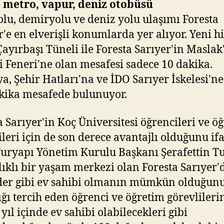
 metro, vapur, deniz otobüsü
lu, demiryolu ve deniz yolu ulaşımı Foresta
r'e en elverişli konumlarda yer alıyor. Yeni 
Çayırbaşı Tüneli ile Foresta Sarıyer'in Maslak
 Feneri'ne olan mesafesi sadece 10 dakika.
a, Şehir Hatları'na ve İDO Sarıyer İskelesi'ne
kika mesafede bulunuyor.
a Sarıyer'in Koç Üniversitesi öğrencileri ve ö
ileri için de son derece avantajlı olduğunu if
uryapı Yönetim Kurulu Başkanı Şerafettin T
lıklı bir yaşam merkezi olan Foresta Sarıyer'
der gibi ev sahibi olmanın mümkün olduğunu
ığı tercih eden öğrenci ve öğretim görevlileri
yıl içinde ev sahibi olabilecekleri gibi