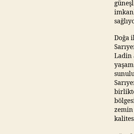
güneşl
imkanl
sağlıyo
Doğa i
Sarıye
Ladin 
yaşam 
sunulu
Sarıye
birlik
bölges
zemin 
kalites