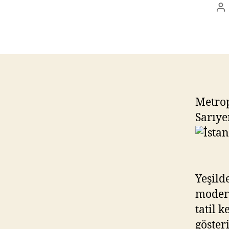
Po
au
Metrop
Sarıye
Yeşild
modern
tatil k
göster