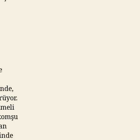
e
inde,
rüyor.
umeli
 komşu
nan
çinde