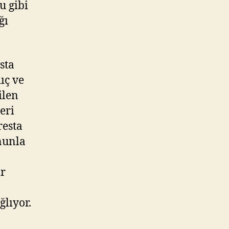
u gibi
ğı
sta
ıç ve
ilen
eri
resta
ununla
ir
ğlıyor.