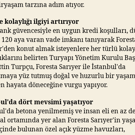
iryaşam tarzına adım atıyor.
kolaylığı ilgiyi artırıyor
ank güvencesiyle en uygun kredi koşulları, 
e 120 aya varan vade imkanı tanıyarak Forest
r'den konut almak isteyenlere her türlü kolay
ıklarını belirten Turyapı Yönetim Kurulu Ba
ttin Turpçu, Foresta Sarıyer ile İstanbul'da
maya yüz tutmuş doğal ve huzurlu bir yaşa
n hayata döneceğine vurgu yapıyor.
bul'da dört mevsimi yaşatıyor
ul'da betona yenilmemiş ve insan eli en az d
al ortamında yer alan Foresta Sarıyer'in ya
içinde bulunan özel açık yüzme havuzları,