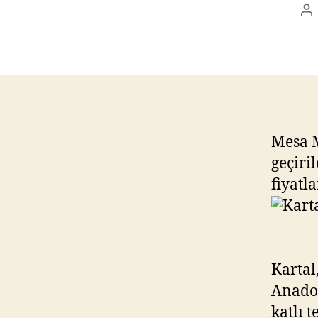
Po
au
Mesa M
geçiri
fiyatl
Kartal
Anadol
katlı 