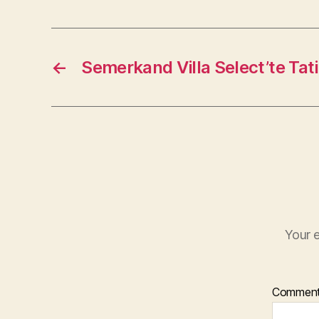
←
Semerkand Villa Select’te Tat
Your e
Commen