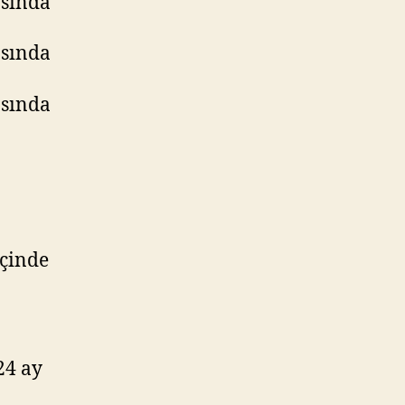
asında
asında
asında
içinde
24 ay