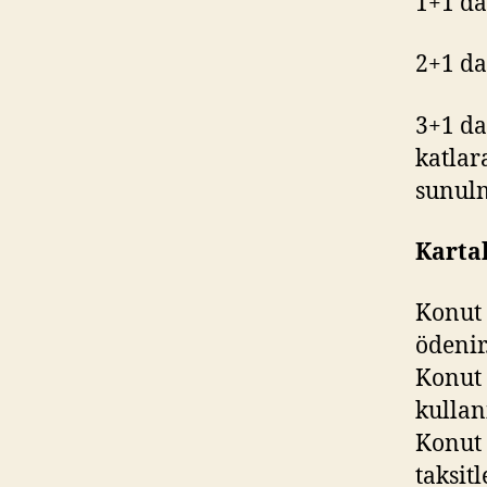
1+1 da
2+1 da
3+1 da
katlar
sunulm
Karta
Konut 
ödenir
Konut 
kullanı
Konut 
taksitl