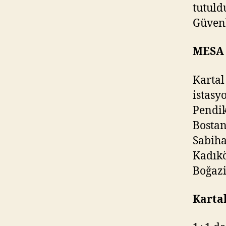
tutuld
Güvenl
MESA i
Kartal
istasy
Pendik
Bostan
Sabiha
Kadıkö
Boğazi
Kartal