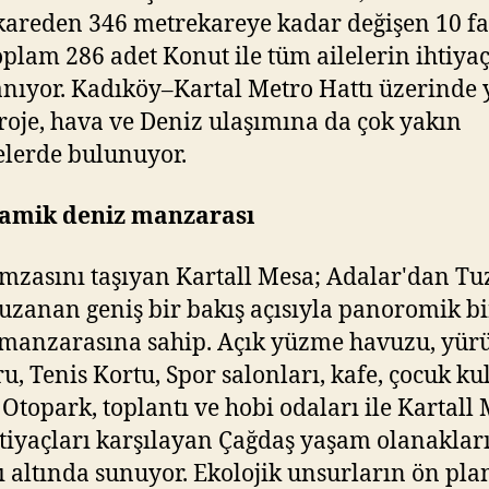
areden 346 metrekareye kadar değişen 10 fa
toplam 286 adet Konut ile tüm ailelerin ihtiyaç
anıyor. Kadıköy–Kartal Metro Hattı üzerinde 
roje, hava ve Deniz ulaşımına da çok yakın
lerde bulunuyor.
amik deniz manzarası
mzasını taşıyan Kartall Mesa; Adalar'dan Tu
uzanan geniş bir bakış açısıyla panoromik bi
manzarasına sahip. Açık yüzme havuzu, yür
u, Tenis Kortu, Spor salonları, kafe, çocuk ku
 Otopark, toplantı ve hobi odaları ile Kartall
tiyaçları karşılayan Çağdaş yaşam olanakları
tı altında sunuyor. Ekolojik unsurların ön pl