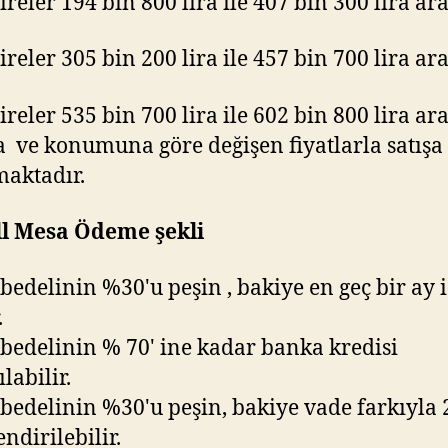
ireler 194 bin 800 lira ile 407 bin 300 lira ar
ireler 305 bin 200 lira ile 457 bin 700 lira ar
ireler 535 bin 700 lira ile 602 bin 800 lira ar
a ve konumuna göre değişen fiyatlarla satışa
aktadır.
ll Mesa Ödeme şekli
bedelinin %30'u peşin , bakiye en geç bir ay 
.
bedelinin % 70' ine kadar banka kredisi
labilir.
bedelinin %30'u peşin, bakiye vade farkıyla 
endirilebilir.