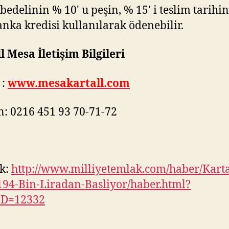
bedelinin % 10' u peşin, % 15' i teslim tarihi
banka kredisi kullanılarak ödenebilir.
l Mesa İletişim Bilgileri
:
www.mesakartall.com
n: 0216 451 93 70-71-72
k:
http://www.milliyetemlak.com/haber/Karta
94-Bin-Liradan-Basliyor/haber.html?
ID=12332