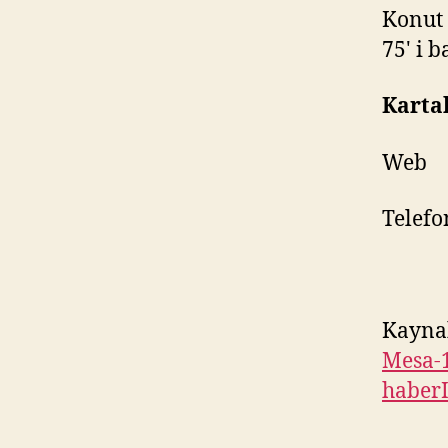
Konut 
75' i 
Kartal
Web 
Telefo
Kayna
Mesa-1
haber