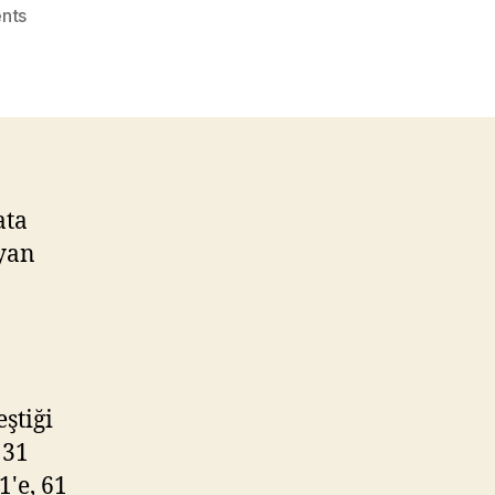
on
nts
Kartall
Mesa
194
Bin
Lira’dan
Başlıyor
ata
ayan
ştiği
 31
1'e, 61