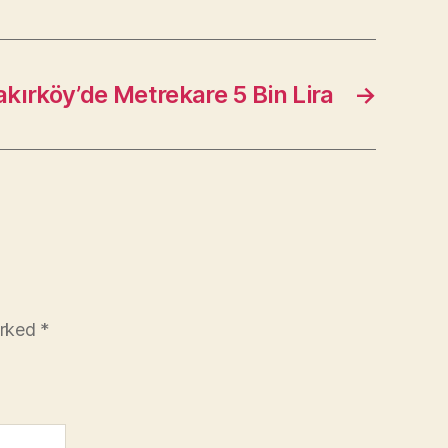
kırköy’de Metrekare 5 Bin Lira
→
arked
*