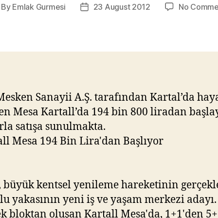
By
Emlak Gurmesi
23 August 2012
No Comme
st
Post
thor
date
esken Sanayii A.Ş. tarafından Kartal’da hay
len Mesa Kartall’da 194 bin 800 liradan başl
arla satışa sunulmakta.
, büyük kentsel yenileme hareketinin gerçekle
u yakasının yeni iş ve yaşam merkezi adayı.
tek bloktan oluşan Kartall Mesa'da, 1+1'den 5+