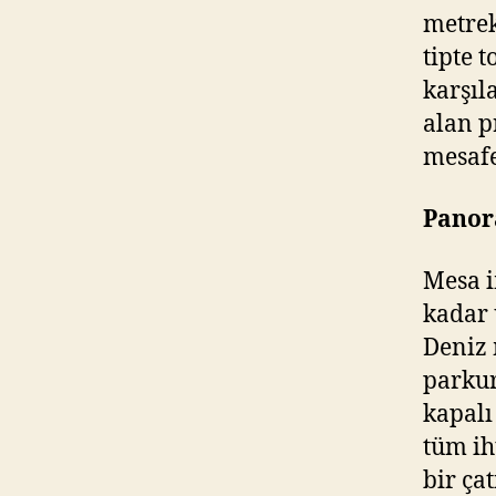
metrek
tipte 
karşıl
alan p
mesafe
Panor
Mesa i
kadar 
Deniz 
parkur
kapalı
tüm ih
bir ça