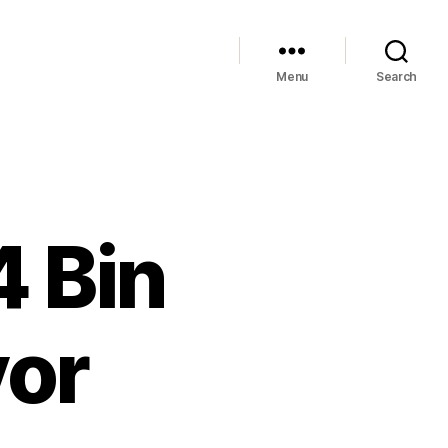
Menu
Search
4 Bin
yor