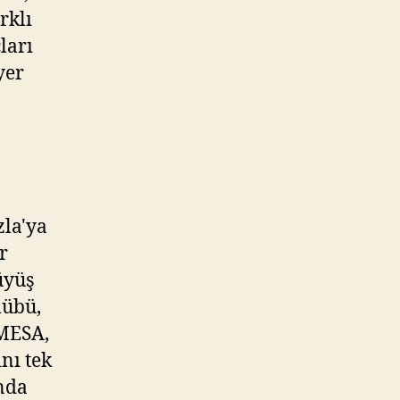
rklı
ları
yer
zla'ya
r
üyüş
lübü,
 MESA,
nı tek
anda